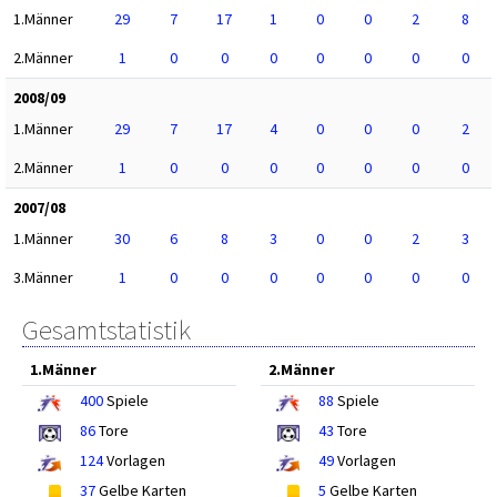
1.Männer
29
7
17
1
0
0
2
8
2.Männer
1
0
0
0
0
0
0
0
2008/09
1.Männer
29
7
17
4
0
0
0
2
2.Männer
1
0
0
0
0
0
0
0
2007/08
1.Männer
30
6
8
3
0
0
2
3
3.Männer
1
0
0
0
0
0
0
0
Gesamtstatistik
1.Männer
2.Männer
400
Spiele
88
Spiele
86
Tore
43
Tore
124
Vorlagen
49
Vorlagen
37
Gelbe Karten
5
Gelbe Karten