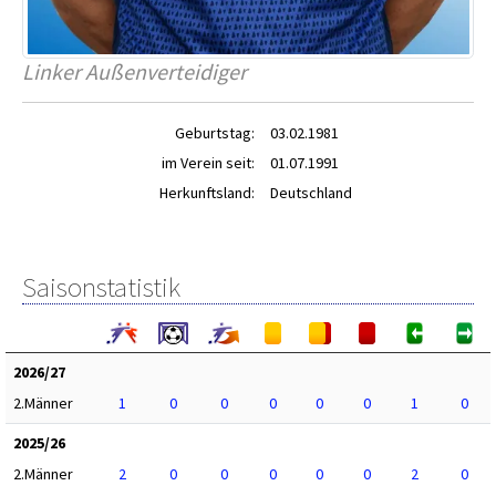
Linker Außenverteidiger
Geburtstag:
03.02.1981
im Verein seit:
01.07.1991
Herkunftsland:
Deutschland
Saisonstatistik
2026/27
2.Männer
1
0
0
0
0
0
1
0
2025/26
2.Männer
2
0
0
0
0
0
2
0