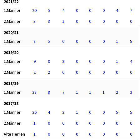
2021/22
1.Männer
20
5
4
0
0
0
4
7
2.Männer
3
3
1
0
0
0
0
0
2020/21
1.Männer
8
5
0
0
0
0
1
5
2019/20
1.Männer
9
0
2
0
0
0
1
4
2.Männer
2
2
0
0
0
0
0
0
2018/19
1.Männer
28
8
7
1
1
1
2
3
2017/18
1.Männer
26
4
2
1
0
0
5
5
2.Männer
1
0
0
0
0
0
0
0
Alte Herren
1
0
0
0
0
0
0
0