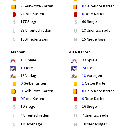
2
Gelb-Rote Karten
0
Gelb-Rote Karten
2
Rote Karten
0
Rote Karten
S
177 Siege
S
60 Siege
U
78 Unentschieden
U
13 Unentschieden
N
159 Niederlagen
N
15 Niederlagen
3.Männer
Alte Herren
15
Spiele
33
Spiele
10
Tore
24
Tore
13
Vorlagen
18
Vorlagen
0
Gelbe Karten
1
Gelbe Karte
0
Gelb-Rote Karten
0
Gelb-Rote Karten
0
Rote Karten
0
Rote Karten
S
10 Siege
S
16 Siege
U
4 Unentschieden
U
7 Unentschieden
N
1 Niederlage
N
10 Niederlagen