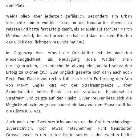
dem Platz.
Weida blieb aber jederzeit gefährlich. Besonders Tim Urban
versuchte immer wieder Lücken in die Neustädter Abwehr zu
reissen und hatte fast Erfolg damit, als er allein auf Torhüter Martin
Mehlhos zulief, der erst bravourös hält und dann mit dem Pfosten
das Glück des Tüchtigen im Bunde hat /38.).
Im Gegenzug dann erneut die Orlastädter mit der nächsten
Riesenmöglichkeit, als Neuzugang Josia Walther allein
durchgebrochen, sich entscheidet abzuspielen, anstatt selbst den
Erfolg zu suchen (39.). Zum Unglück gesellte sich dann auch noch
Pech. Eine Flanke von rechts trifft aus kurzer Entfernung den Arm
von Maxim Engler kurz vor der Strafraumgrenze , aber
Schiedsrichter Andre Blank sah ein strafbares Handspiel im
Strafraum und zeigte auf den Punkt. Oliver Peuker liess sich die
Möglichkeit nicht entgehen und erhöht kurz vor dem Pausenpfiff für
die Gäste (0:2, 42.).
Auch nach dem Zweitorerückstand waren die Grüttnerschützlinge
zuversichtlich, noch etwas mitzunehmen. Fünf Neustädter
Grosschancen in der ersten Hälfte sollten in der zweiten Hälfte