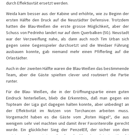
durch Effektiuvtät ersetzt werden.
Weida kam besser aus der Kabine und erhöhte, wie zu Beginn der
ersten Hälfte den Druck auf die Neustädter Defensive. Trotzdem
hatten die Blau-Weißen die erste grosse Möglichkeit, aber der
Schuss von Pedrinho landet nur auf dem Querbalken (50.). Neustadt
war der Verzweiflung nahe, als dann auch noch Tim Urban sich
gegen seine Gegenspieler durchsetzt und die Weidaer Führung
ausbauen konnte, gab niemand mehr einen Pfifferling auf die
Orlastädter.
Auch in der zweiten Hälfte waren die Blau-Weißen das bestimmende
Team, aber die Gäste spielten clever und routiniert die Partie
runter.
Für die Blau- Weißen, die in der Eröffnungspartie einen guten
Eindruck hinterließen, blieb die Erkenntnis, daß man gegen ein
Topteam der Liga gut dagegen halten konnte, aber unbedingt an
der Effektivität im Nutzen von Torchancen arbeiten muss.
Vorgemacht haben es die Gäste vom „Roten Hügel“, die aus
wenigem sehr viel machten und damit ihrer Favoritenrolle gerecht
wurde. Ein glücklicher Sieg der PenzelElf, der sicher von den