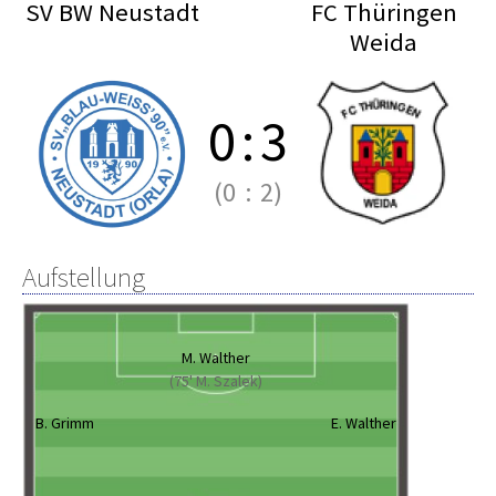
SV BW Neustadt
FC Thüringen
Weida
0
:
3
(0
:
2)
Aufstellung
M. Walther
(75' M. Szalek)
B. Grimm
E. Walther