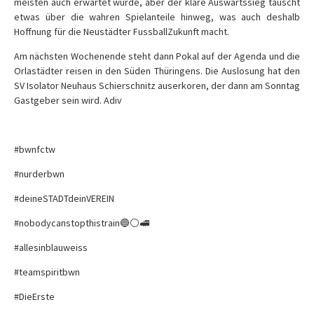
meisten auch erwartet wurde, aber der klare Auswärtssieg täuscht
etwas über die wahren Spielanteile hinweg, was auch deshalb
Hoffnung für die Neustädter FussballZukunft macht.
Am nächsten Wochenende steht dann Pokal auf der Agenda und die
Orlastädter reisen in den Süden Thüringens. Die Auslosung hat den
SV Isolator Neuhaus Schierschnitz auserkoren, der dann am Sonntag
Gastgeber sein wird. Adiv
#bwnfctw
#nurderbwn
#deineSTADTdeinVEREIN
#nobodycanstopthistrain🔵⚪️🚅
#allesinblauweiss
#teamspiritbwn
#DieErste