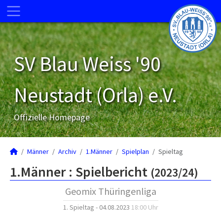
SV Blau Weiss '90
Neustadt (Orla) e.V.
Offizielle Homepage
Männer
Archiv
1.Männer
Spielplan
Spieltag
1.Männer :
Spielbericht
(2023/24)
Geomix Thüringenliga
1. Spieltag - 04.08.2023
18:00 Uhr