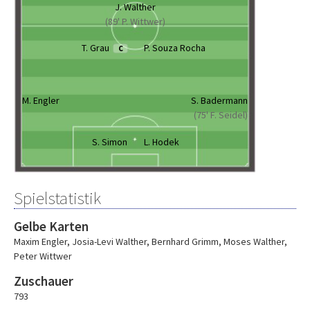
J. Walther
(89' P. Wittwer)
T. Grau
P. Souza Rocha
C
M. Engler
S. Badermann
(75' F. Seidel)
S. Simon
L. Hodek
Spielstatistik
Gelbe Karten
Maxim Engler
,
Josia-Levi Walther
,
Bernhard Grimm
,
Moses Walther
,
Peter Wittwer
Zuschauer
793