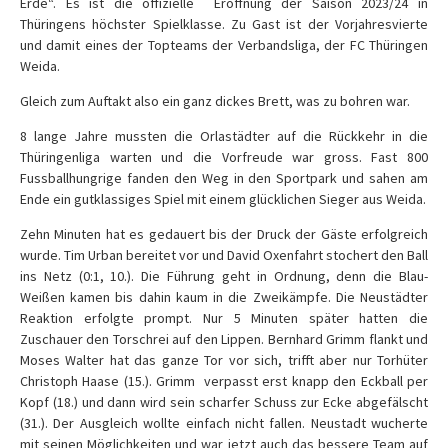
Erde“. Es ist die offizielle
Eröffnung der Saison 2023/24 in
Thüringens höchster Spielklasse. Zu Gast ist der Vorjahresvierte
und damit eines der Topteams der Verbandsliga, der FC Thüringen
Weida.
Gleich zum Auftakt also ein ganz dickes Brett, was zu bohren war.
8 lange Jahre mussten die Orlastädter auf die Rückkehr in die
Thüringenliga warten und die Vorfreude war gross. Fast 800
Fussballhungrige fanden den Weg in den Sportpark und sahen am
Ende ein gutklassiges Spiel mit einem glücklichen Sieger aus Weida.
Zehn Minuten hat es gedauert bis der Druck der Gäste erfolgreich
wurde. Tim Urban bereitet vor und David Oxenfahrt stochert den Ball
ins Netz (0:1, 10.). Die Führung geht in Ordnung, denn die Blau-
Weißen kamen bis dahin kaum in die Zweikämpfe. Die Neustädter
Reaktion erfolgte prompt. Nur 5 Minuten später hatten die
Zuschauer den Torschrei auf den Lippen. Bernhard Grimm flankt und
Moses Walter hat das ganze Tor vor sich, trifft aber nur Torhüter
Christoph Haase (15.). Grimm
verpasst erst knapp den Eckball per
Kopf (18.) und dann wird sein scharfer Schuss zur Ecke abgefälscht
(31.). Der Ausgleich wollte einfach nicht fallen. Neustadt wucherte
mit seinen Möglichkeiten und war jetzt auch das bessere Team auf