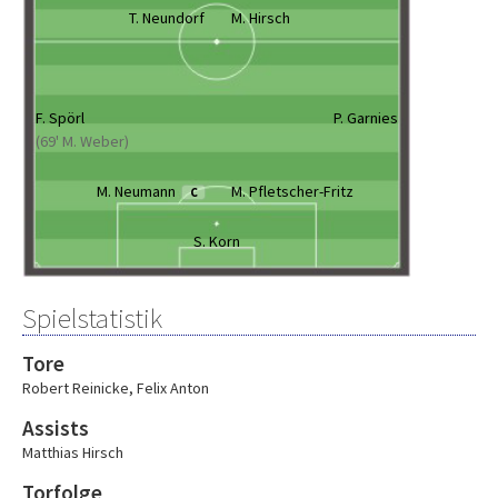
T. Neundorf
M. Hirsch
F. Spörl
P. Garnies
(69' M. Weber)
M. Neumann
M. Pfletscher-Fritz
C
S. Korn
Spielstatistik
Tore
Robert Reinicke
,
Felix Anton
Assists
Matthias Hirsch
Torfolge