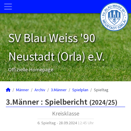
SV Blau Weiss '90
Neustadt (Orla) e.V.
Offizielle Homepage
Männer
Archiv
3.Männer
Spielplan
Spieltag
3.Männer :
Spielbericht
(2024/25)
Kreisklasse
6. Spieltag - 28.09.2024
12:45 Uhr