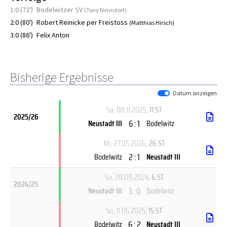
1:0 (72')
Bodelwitzer SV
(Tony Neundorf)
2:0 (80')
Robert Reinicke per Freistoss
(Matthias Hirsch)
3:0 (86')
Felix Anton
Bisherige Ergebnisse
Datum anzeigen
Sa, 08.11.2025
, 11.ST
2025/26
6 : 1
Neustadt III
Bodelwitz
Mi, 27.05.2026
, 26.ST
2 : 1
Bodelwitz
Neustadt III
Sa, 28.09.2024
, 6.ST
2024/25
3 : 0
Neustadt III
Bodelwitz
So, 11.05.2025
, 15.ST
6 : 2
Bodelwitz
Neustadt III