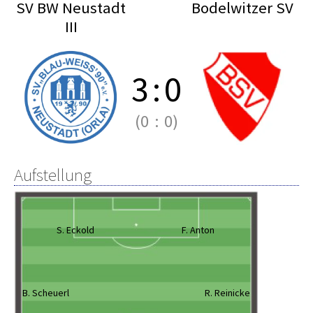
SV BW Neustadt
Bodelwitzer SV
III
3
:
0
(0
:
0)
Aufstellung
S. Eckold
F. Anton
B. Scheuerl
R. Reinicke