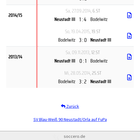
Sa, 27.09.2014
, 6.ST
2014/15
1 : 4
Neustadt III
Bodelwitz
So, 19.04.2015
, 19.ST
3 : 0
Bodelwitz
Neustadt III
Sa, 09.11.2013
, 12.ST
2013/14
0 : 1
Neustadt III
Bodelwitz
Mi, 28.05.2014
, 25.ST
3 : 2
Bodelwitz
Neustadt III
Zurück
SV Blau-Weiß 90 Neustadt/Orla auf FuPa
soccero.de