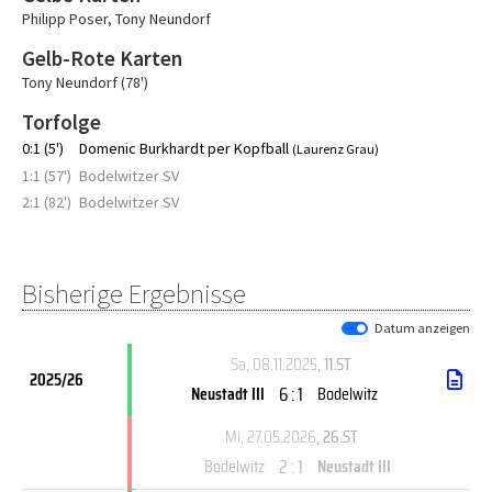
Philipp Poser
,
Tony Neundorf
Gelb-Rote Karten
Tony Neundorf (78')
Torfolge
0:1 (5')
Domenic Burkhardt per Kopfball
(Laurenz Grau)
1:1 (57')
Bodelwitzer SV
2:1 (82')
Bodelwitzer SV
Bisherige Ergebnisse
Datum anzeigen
Sa, 08.11.2025
, 11.ST
2025/26
6 : 1
Neustadt III
Bodelwitz
Mi, 27.05.2026
, 26.ST
2 : 1
Bodelwitz
Neustadt III