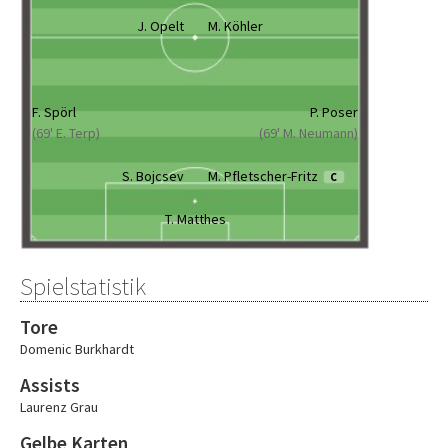
J. Opelt
M. Köhler
F. Spörl
P. Poser
(69' E. Terp)
(69' M. Neumann)
S. Bojcsev
M. Pfletscher-Fritz
C
T. Matthes
Spielstatistik
Tore
Domenic Burkhardt
Assists
Laurenz Grau
Gelbe Karten