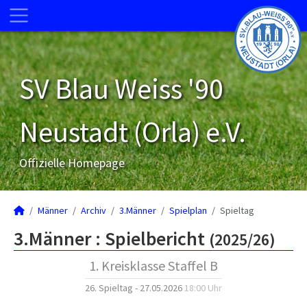
SV Blau Weiss '90
Neustadt (Orla) e.V.
Offizielle Homepage
Männer
Archiv
3.Männer
Spielplan
Spieltag
3.Männer :
Spielbericht
(2025/26)
1. Kreisklasse Staffel B
26. Spieltag - 27.05.2026
18:00 Uhr