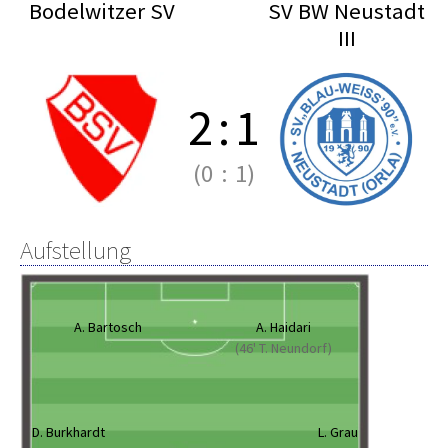
Bodelwitzer SV
SV BW Neustadt
III
2
:
1
(0
:
1)
Aufstellung
A. Bartosch
A. Haidari
(46' T. Neundorf)
D. Burkhardt
L. Grau