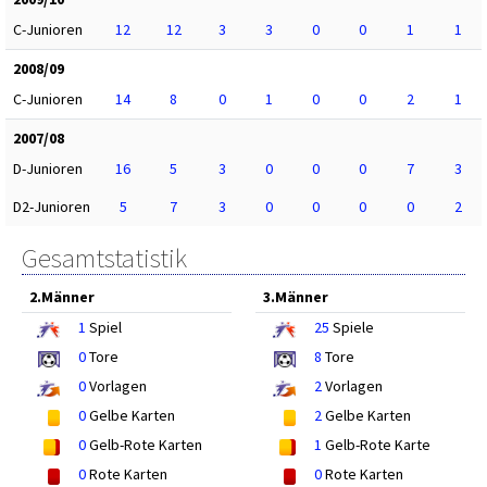
C-Junioren
12
12
3
3
0
0
1
1
2008/09
C-Junioren
14
8
0
1
0
0
2
1
2007/08
D-Junioren
16
5
3
0
0
0
7
3
D2-Junioren
5
7
3
0
0
0
0
2
Gesamtstatistik
2.Männer
3.Männer
1
Spiel
25
Spiele
0
Tore
8
Tore
0
Vorlagen
2
Vorlagen
0
Gelbe Karten
2
Gelbe Karten
0
Gelb-Rote Karten
1
Gelb-Rote Karte
0
Rote Karten
0
Rote Karten