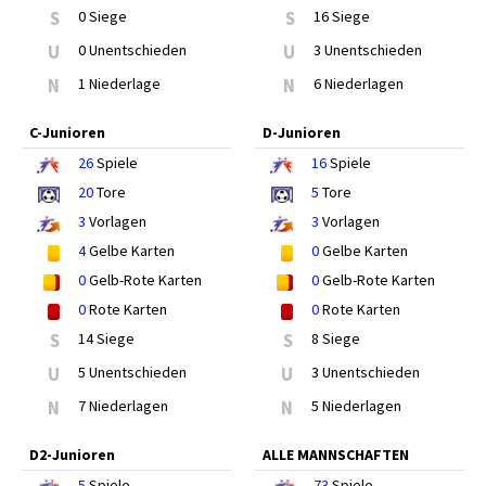
S
0 Siege
S
16 Siege
U
0 Unentschieden
U
3 Unentschieden
N
1 Niederlage
N
6 Niederlagen
C-Junioren
D-Junioren
26
Spiele
16
Spiele
20
Tore
5
Tore
3
Vorlagen
3
Vorlagen
4
Gelbe Karten
0
Gelbe Karten
0
Gelb-Rote Karten
0
Gelb-Rote Karten
0
Rote Karten
0
Rote Karten
S
14 Siege
S
8 Siege
U
5 Unentschieden
U
3 Unentschieden
N
7 Niederlagen
N
5 Niederlagen
D2-Junioren
ALLE MANNSCHAFTEN
5
Spiele
73
Spiele