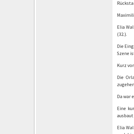
Rückstan
Maximili
Elia Wa
(32.).
Die Eing
Szene is
Kurz vor
Die Orl
zugehen
Da war e
Eine ku
ausbaut (
Elia Wal