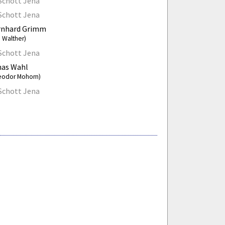
Schott Jena
Schott Jena
rnhard Grimm
a Walther)
Schott Jena
nas Wahl
eodor Mohorn)
Schott Jena