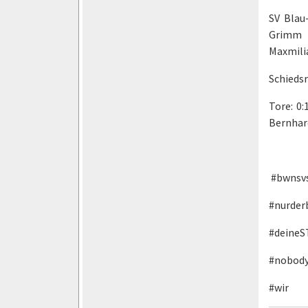
SV Blau
Grimm (
Maxmilia
Schiedsr
Tore: 0:
Bernhard
#bwnsv
#nurde
#deineS
#nobody
#wir