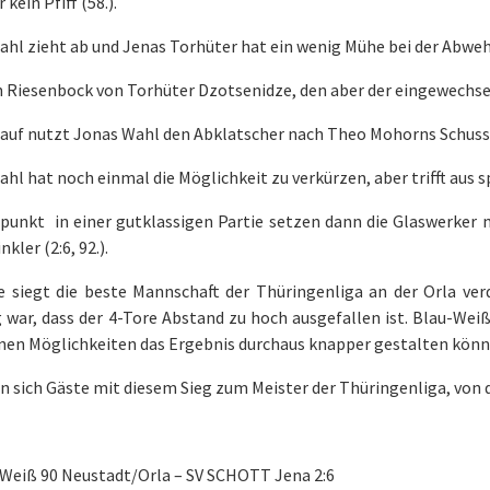
 kein Pfiff (58.).
hl zieht ab und Jenas Torhüter hat ein wenig Mühe bei der Abwehr
 Riesenbock von Torhüter Dzotsenidze, den aber der eingewechselt
auf nutzt Jonas Wahl den Abklatscher nach Theo Mohorns Schuss u
hl hat noch einmal die Möglichkeit zu verkürzen, aber trifft aus s
dpunkt
in einer gutklassigen Partie setzen dann die Glaswerker 
kler (2:6, 92.).
 siegt die beste Mannschaft der Thüringenliga an der Orla ver
 war, dass der 4-Tore Abstand zu hoch ausgefallen ist. Blau-We
enen Möglichkeiten das Ergebnis durchaus knapper gestalten könn
n sich Gäste mit diesem Sieg zum Meister der Thüringenliga, von 
-Weiß 90 Neustadt/Orla – SV SCHOTT Jena 2:6