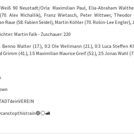
-Weiß 90 Neustadt/Orla: Maximilian Paul, Elia-Abraham Walthe
70. Alex Michallik), Franz Wietasch, Peter Wittwer, Theodor
n Raue (58. Fabien Seidel), Martin Köhler (70. Robin-Lee Engler),
ichter: Martin Falk - Zuschauer: 220
1 Benno Walter (17.), 0:2 Ole Wellmann (21.), 0:3 Luca Steffen Kla
 Grimm (41.), 1:5 Maximilian Maurice Greif (52.), 2:5 Jonas Wahl (71
s
rbwn
TADTdeinVEREIN
canstopthistrain🔵⚪️🚅