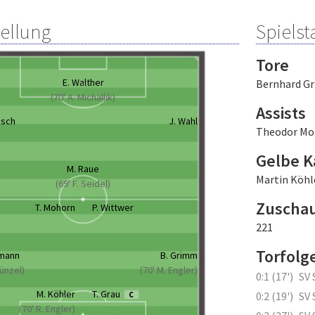
tellung
Spielsta
Tore
E. Walther
Bernhard G
(70' A. Michallik)
Assists
asch
J. Wahl
Theodor Mo
Gelbe K
M. Raue
Martin Köhl
(69' F. Seidel)
Zuscha
T. Mohorn
P. Wittwer
221
Torfolg
umann
B. Grimm
Künzel)
(70' M. Engler)
0:1 (17')
SV 
M. Köhler
T. Grau
0:2 (19')
SV 
C
(70' R. Engler)