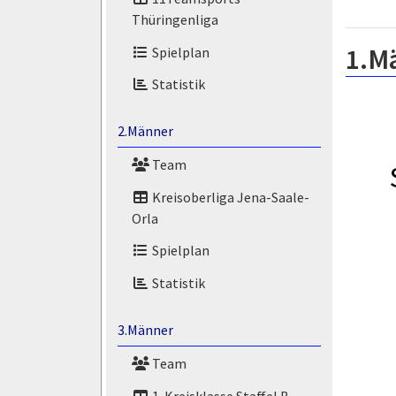
Thüringenliga
1.M
Spielplan
Statistik
2.Männer
Team
Kreisoberliga Jena-Saale-
Orla
Spielplan
Statistik
3.Männer
Team
1. Kreisklasse Staffel B