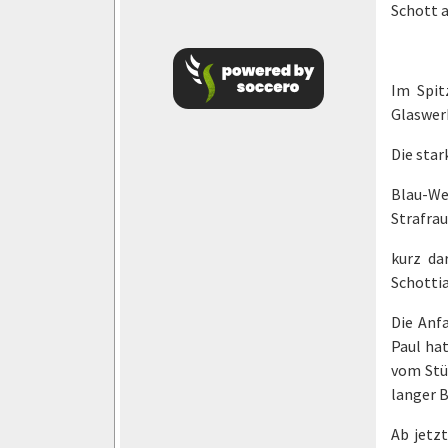
Schott a
Im Spit
Glaswer
Die star
Blau-We
Strafraum
kurz da
Schottia
Die Anf
Paul hat
vom Stür
langer B
Ab jetz