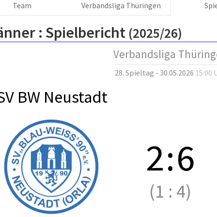
Team
Verbandsliga Thüringen
Spi
änner :
Spielbericht
(2025/26)
Verbandsliga Thürin
28. Spieltag - 30.05.2026
15:00 
SV BW Neustadt
2
:
6
(1
:
4)