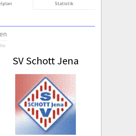
elplan
Statistik
gen
Uhr
SV Schott Jena