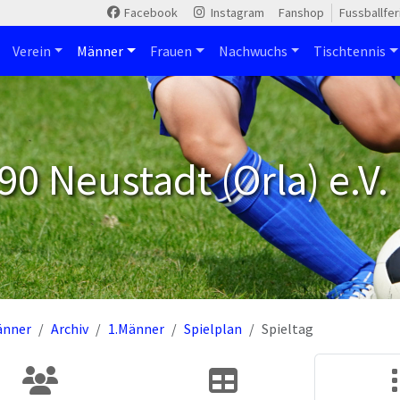
Facebook
Instagram
Fanshop
Fussballfe
Verein
Männer
Frauen
Nachwuchs
Tischtennis
90 Neustadt (Orla) e.V.
änner
Archiv
1.Männer
Spielplan
Spieltag