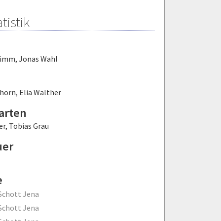
tistik
rimm
,
Jonas Wahl
horn
,
Elia Walther
arten
er
,
Tobias Grau
uer
e
Schott Jena
Schott Jena