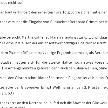
des nicht auf.
an Paul verhindert den erneuten Torerfolg von Walther mit einer Bl
lther versucht die Eingabe von Rückkehrer Bernhard Grimm per Ko
abe versucht Martin Köhler zu klären allerdings zu kurz und Klauser
t es erneut Klauser, der aus abseitsverdächtiger Position losläuft u
 dem Pausenpfiff dann kurzzeitige Ergebniskosmetik, als Bernhard 
astädter hatten sich für die zweite Hälfte noch etwas vorge
. Die Anfangsminuten gehören dann auch den Blau-Weißen, ohne a
s bei den Gästen schon klarer,Schirmer´s Eingabe setzt Klauser fre
rze Ecke der Glaswerker bringt Wellmann an den 2. Pfosten, w
1:5, 53.).
ther zerrt an den Ketten und läuft durch die Abwehr der Glaswerk