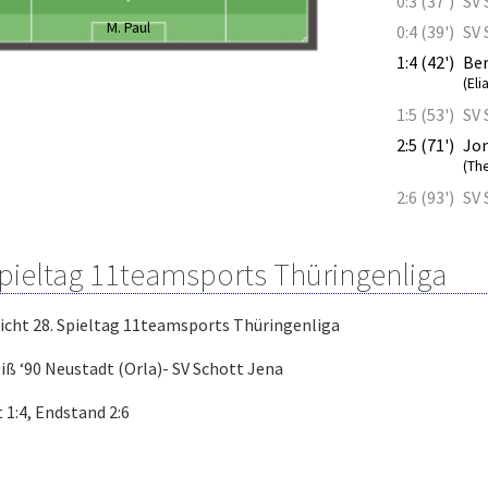
0:3 (37')
SV 
M. Paul
0:4 (39')
SV 
1:4 (42')
Be
(Eli
1:5 (53')
SV 
2:5 (71')
Jo
(Th
2:6 (93')
SV 
Spieltag 11teamsports Thüringenliga
icht 28. Spieltag 11teamsports Thüringenliga
ß ‘90 Neustadt (Orla)- SV Schott Jena
 1:4, Endstand 2:6