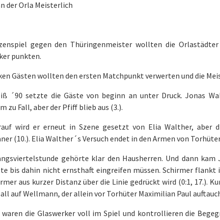
n der Orla Meisterlich
zenspiel gegen den Thüringenmeister wollten die Orlastädte
ker punkten.
ken Gästen wollten den ersten Matchpunkt verwerten und die Mei
iß ´90 setzte die Gäste von beginn an unter Druck. Jonas Wa
 zu Fall, aber der Pfiff blieb aus (3.).
rauf wird er erneut in Szene gesetzt von Elia Walther, aber 
ner (10.). Elia Walther´s Versuch endet in den Armen von Torhüter
angsviertelstunde gehörte klar den Hausherren. Und dann kam 
te bis dahin nicht ernsthaft eingreifen müssen. Schirmer flankt
mer aus kurzer Distanz über die Linie gedrückt wird (0:1, 17.). Ku
all auf Wellmann, der allein vor Torhüter Maximilian Paul auftauch
t waren die Glaswerker voll im Spiel und kontrollieren die Bege