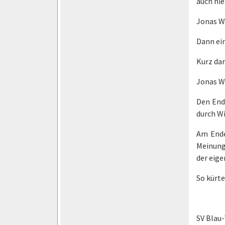
auch hier
Jonas Wa
Dann ein
Kurz dar
Jonas Wa
Den En
durch Win
Am Ende
Meinung
der eig
So kürte
SV Blau