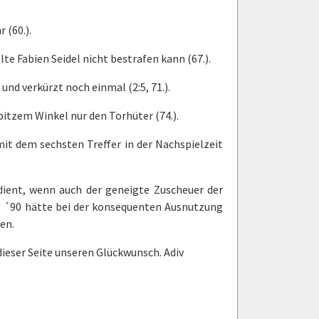
 (60.).
e Fabien Seidel nicht bestrafen kann (67.).
nd verkürzt noch einmal (2:5, 71.).
pitzem Winkel nur den Torhüter (74.).
mit dem sechsten Treffer in der Nachspielzeit
dient, wenn auch der geneigte Zuscheuer der
iß ´90 hätte bei der konsequenten Ausnutzung
en.
dieser Seite unseren Glückwunsch. Adiv