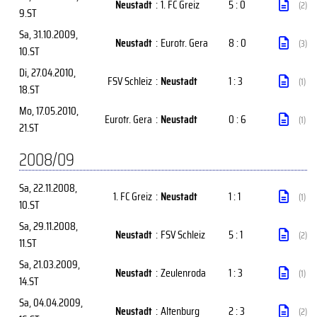
Neustadt
:
1. FC Greiz
5 : 0
(2)
9.ST
Sa, 31.10.2009
,
Neustadt
:
Eurotr. Gera
8 : 0
(3)
10.ST
Di, 27.04.2010
,
FSV Schleiz
:
Neustadt
1 : 3
(1)
18.ST
Mo, 17.05.2010
,
Eurotr. Gera
:
Neustadt
0 : 6
(1)
21.ST
2008/09
Sa, 22.11.2008
,
1. FC Greiz
:
Neustadt
1 : 1
(1)
10.ST
Sa, 29.11.2008
,
Neustadt
:
FSV Schleiz
5 : 1
(2)
11.ST
Sa, 21.03.2009
,
Neustadt
:
Zeulenroda
1 : 3
(1)
14.ST
Sa, 04.04.2009
,
Neustadt
:
Altenburg
2 : 3
(2)