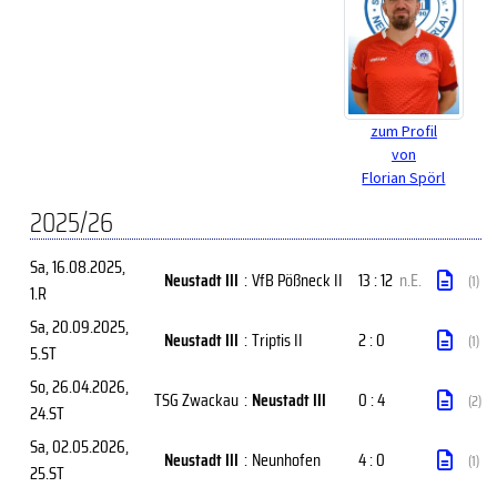
zum Profil
von
Florian Spörl
2025/26
Sa, 16.08.2025
,
Neustadt III
:
VfB Pößneck II
13 : 12
n.E.
(1)
1.R
Sa, 20.09.2025
,
Neustadt III
:
Triptis II
2 : 0
(1)
5.ST
So, 26.04.2026
,
TSG Zwackau
:
Neustadt III
0 : 4
(2)
24.ST
Sa, 02.05.2026
,
Neustadt III
:
Neunhofen
4 : 0
(1)
25.ST