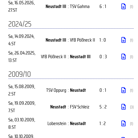
Sa, 16.05.2026
,
Neustadt III
:
TSV Gahma
6 : 1
(1)
27.ST
2024/25
Sa, 14.09.2024
,
Neustadt III
:
VfB Pößneck II
1 : 0
(1)
4.ST
Sa, 26.04.2025
,
VfB Pößneck II
:
Neustadt III
0 : 3
(1)
13.ST
2009/10
Sa, 15.08.2009
,
TSV Oppurg
:
Neustadt
0 : 1
(1)
2.ST
Sa, 19.09.2009
,
Neustadt
:
FSV Schleiz
5 : 2
(3)
7.ST
Sa, 03.10.2009
,
Lobenstein
:
Neustadt
1 : 2
(1)
8.ST
Sa, 10.10.2009
,