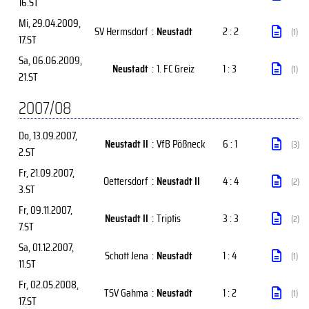
16.ST
Mi, 29.04.2009
,
SV Hermsdorf
:
Neustadt
2 : 2
(1)
17.ST
Sa, 06.06.2009
,
Neustadt
:
1. FC Greiz
1 : 3
(1)
21.ST
2007/08
Do, 13.09.2007
,
Neustadt II
:
VfB Pößneck
6 : 1
(3)
2.ST
Fr, 21.09.2007
,
Oettersdorf
:
Neustadt II
4 : 4
(2)
3.ST
Fr, 09.11.2007
,
Neustadt II
:
Triptis
3 : 3
(2)
7.ST
Sa, 01.12.2007
,
Schott Jena
:
Neustadt
1 : 4
(1)
11.ST
Fr, 02.05.2008
,
TSV Gahma
:
Neustadt
1 : 2
(1)
17.ST