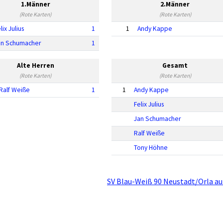
1.Männer
2.Männer
(Rote Karten)
(Rote Karten)
lix Julius
1
1
Andy Kappe
an Schumacher
1
Alte Herren
Gesamt
(Rote Karten)
(Rote Karten)
Ralf Weiße
1
1
Andy Kappe
Felix Julius
Jan Schumacher
Ralf Weiße
Tony Höhne
SV Blau-Weiß 90 Neustadt/Orla au