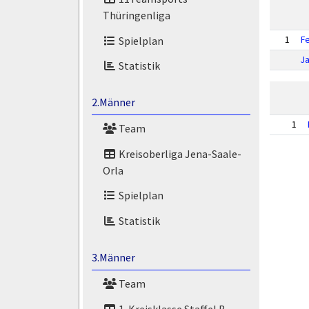
Thüringenliga
Spielplan
1
Fe
J
Statistik
2.Männer
1
Team
Kreisoberliga Jena-Saale-
Orla
Spielplan
Statistik
3.Männer
Team
1. Kreisklasse Staffel B