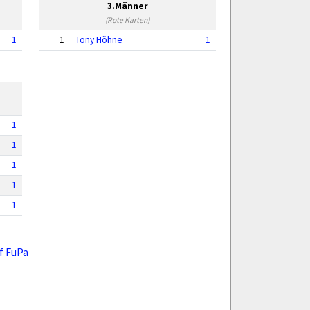
3.Männer
(Rote Karten)
1
1
Tony Höhne
1
1
1
1
1
1
f FuPa