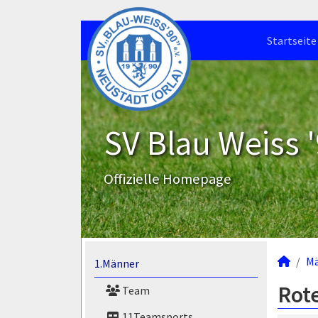
Startseite
SV Blau Weiss '
Offizielle Homepage
M
1.Männer
Rote
Team
11Teamsports