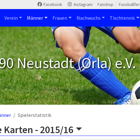
Facebook
Instagram
Fanshop
Fussballfe
Verein
Männer
Frauen
Nachwuchs
Tischtennis
90 Neustadt (Orla) e.V.
änner
Spielerstatistik
 Karten -
2015/16