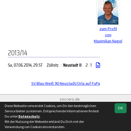
zum Profil
von
Maximilian Nagel
2013/14
Sa, 07.06.2014
, 29.ST
Zöllnitz
:
Neustadt II
2 : 1
SV Blau-Weiß 90 Neustadt/Orla auf FuPa
soccero.de
© 2006 - 2026
Diese Webseite verwendet Cookies, um Dir den bestmöglichen
OK
Service bieten zu können. Entsprechende Informationen findest
Besucherstatistik
Kontakt
Impressum
Geburtstage
Du unter
Datenschutz
.
Datenschutz
Mit der Nutzung der Webseite erklärst Du Dich mit der
Verwendung von Cookies einverstanden.