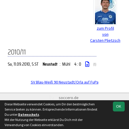
zum Profil
von
Carsten Plietzsch
2010/11
Sa, 11.09.2010
, 5.ST
Neustadt
:
Mühl
4 : 0
(1)
SV Blau-Weiß 90 Neustadt/Orla auf FuPa
soccero.de
© 2006 - 2026
Diese Webseite verwendet Cookies, um Dir den bestmöglichen
OK
Service bieten zu können. Entsprechende Informationen findest
Besucherstatistik
Kontakt
Impressum
Geburtstage
Du unter
Datenschutz
.
Datenschutz
Mit der Nutzung der Webseite erklärst Du Dich mit der
Verwendung von Cookies einverstanden.