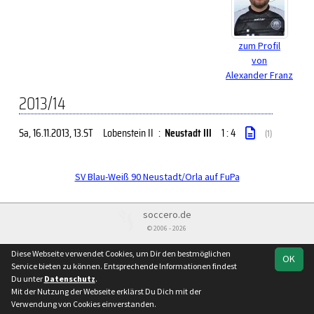
zum Profil
von
Alexander Franz
2013/14
Sa, 16.11.2013
, 13.ST
Lobenstein II
:
Neustadt III
1 : 4
(1)
SV Blau-Weiß 90 Neustadt/Orla auf FuPa
soccero.de
© 2006 - 2026
Besucherstatistik
Kontakt
Impressum
Geburtstage
Diese Webseite verwendet Cookies, um Dir den bestmöglichen
OK
Datenschutz
Service bieten zu können. Entsprechende Informationen findest
Du unter
Datenschutz
.
Mit der Nutzung der Webseite erklärst Du Dich mit der
Verwendung von Cookies einverstanden.