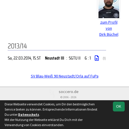
zum Profil
von
Dirk Büchel
2013/14
Sa, 22.03.2014
, 15.ST
Neustadt III
:
SGTU II
6 : 1
(1)
SV Blau-Weiß 90 Neustadt/Orla auf FuPa
soccero.de
© 2006 - 2026
Diese Webseite verwendet Cookies, um Dir den bestmöglichen
Besucherstatistik
Kontakt
Impressum
Geburtstage
OK
Service bieten zu können. Entsprechende Informationen findest
Datenschutz
Du unter
Datenschutz
.
Mit der Nutzung der Webseite erklärst Du Dich mit der
Verwendung von Cookies einverstanden.