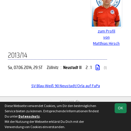
zum Profil
von
Matthias Hirsch
2013/14
Sa, 07.06.2014
, 29.ST
Zöllnitz
:
Neustadt II
2 : 1
(1)
SV Blau-Weiß 90 Neustadt/Orla auf FuPa
soccero.de
Diese Webseite verwendet Cookies, um Dir den bestmöglichen
© 2006 - 2026
OK
Service bieten zu können. Entsprechende Informationen findest
Besucherstatistik
Kontakt
Impressum
Geburtstage
Du unter
Datenschutz
.
Datenschutz
Mit der Nutzung der Webseite erklärst Du Dich mit der
Verwendung von Cookies einverstanden.