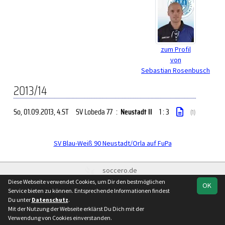
zum Profil
von
Sebastian Rosenbusch
2013/14
So, 01.09.2013
, 4.ST
SV Lobeda 77
:
Neustadt II
1 : 3
(1)
SV Blau-Weiß 90 Neustadt/Orla auf FuPa
soccero.de
© 2006 - 2026
Diese Webseite verwendet Cookies, um Dir den bestmöglichen
OK
Service bieten zu können. Entsprechende Informationen findest
Besucherstatistik
Kontakt
Impressum
Geburtstage
Du unter
Datenschutz
.
Datenschutz
Mit der Nutzung der Webseite erklärst Du Dich mit der
Verwendung von Cookies einverstanden.