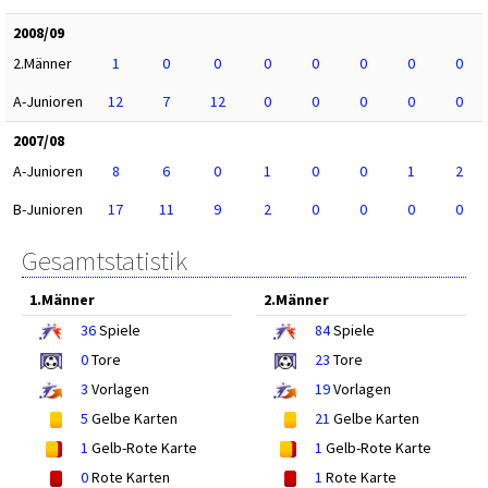
2008/09
2.Männer
1
0
0
0
0
0
0
0
A-Junioren
12
7
12
0
0
0
0
0
2007/08
A-Junioren
8
6
0
1
0
0
1
2
B-Junioren
17
11
9
2
0
0
0
0
Gesamtstatistik
1.Männer
2.Männer
36
Spiele
84
Spiele
0
Tore
23
Tore
3
Vorlagen
19
Vorlagen
5
Gelbe Karten
21
Gelbe Karten
1
Gelb-Rote Karte
1
Gelb-Rote Karte
0
Rote Karten
1
Rote Karte