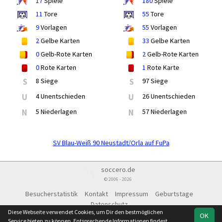
17
Spiele
180
Spiele
11
Tore
55
Tore
9
Vorlagen
55
Vorlagen
2
Gelbe Karten
33
Gelbe Karten
0
Gelb-Rote Karten
2
Gelb-Rote Karten
0
Rote Karten
1
Rote Karte
S
8 Siege
S
97 Siege
U
4 Unentschieden
U
26 Unentschieden
N
5 Niederlagen
N
57 Niederlagen
SV Blau-Weiß 90 Neustadt/Orla auf FuPa
soccero.de
© 2006 - 2026
Besucherstatistik
Kontakt
Impressum
Geburtstage
Datenschutz
Diese Webseite verwendet Cookies, um Dir den bestmöglichen
OK
Service bieten zu können. Entsprechende Informationen findest