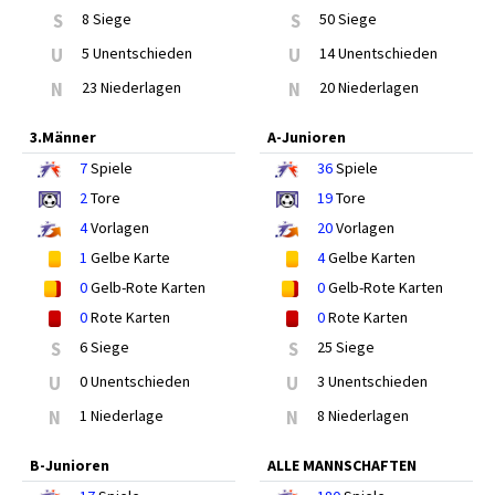
S
8 Siege
S
50 Siege
U
5 Unentschieden
U
14 Unentschieden
N
23 Niederlagen
N
20 Niederlagen
3.Männer
A-Junioren
7
Spiele
36
Spiele
2
Tore
19
Tore
4
Vorlagen
20
Vorlagen
1
Gelbe Karte
4
Gelbe Karten
0
Gelb-Rote Karten
0
Gelb-Rote Karten
0
Rote Karten
0
Rote Karten
S
6 Siege
S
25 Siege
U
0 Unentschieden
U
3 Unentschieden
N
1 Niederlage
N
8 Niederlagen
B-Junioren
ALLE MANNSCHAFTEN