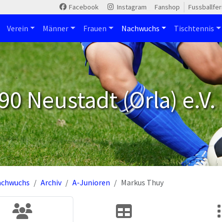
Facebook
Instagram
Fanshop
Fussballfe
Verein
Männer
Frauen
Nachwuchs
Tischtennis
90 Neustadt (Orla) e.V.
achwuchs
Archiv
A-Junioren
Markus Thuy