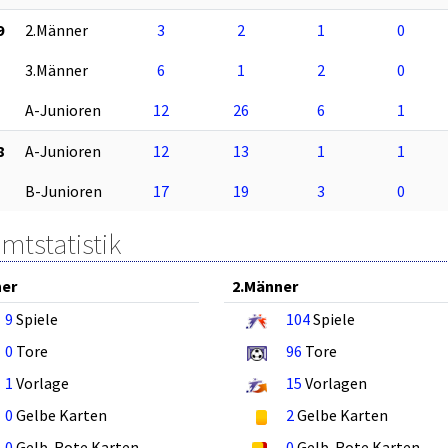
9
2.Männer
3
2
1
0
3.Männer
6
1
2
0
A-Junioren
12
26
6
1
8
A-Junioren
12
13
1
1
B-Junioren
17
19
3
0
mtstatistik
ner
2.Männer
9
Spiele
104
Spiele
0
Tore
96
Tore
1
Vorlage
15
Vorlagen
0
Gelbe Karten
2
Gelbe Karten
0
Gelb-Rote Karten
0
Gelb-Rote Karten