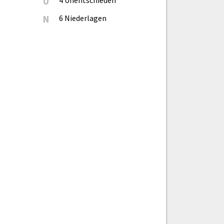
U
4 Unentschieden
N
6 Niederlagen