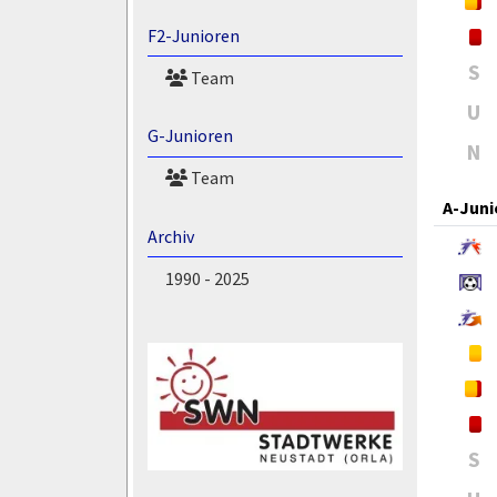
F2-Junioren
S
Team
U
G-Junioren
N
Team
A-Juni
Archiv
1990 - 2025
S