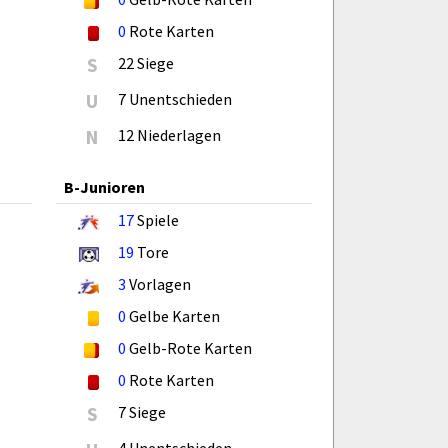
0
Rote Karten
S
22 Siege
U
7 Unentschieden
N
12 Niederlagen
B-Junioren
17
Spiele
19
Tore
3
Vorlagen
0
Gelbe Karten
0
Gelb-Rote Karten
0
Rote Karten
S
7 Siege