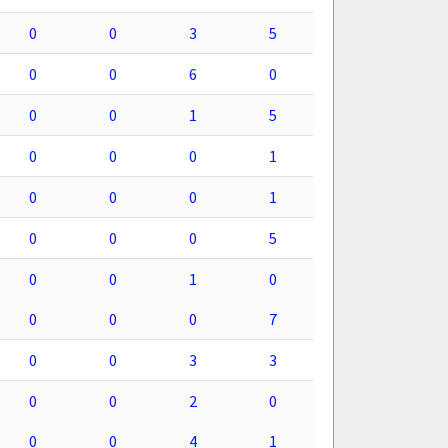
0
0
3
5
0
0
6
0
0
0
1
5
0
0
0
1
0
0
0
1
0
0
0
5
0
0
1
0
0
0
0
7
0
0
3
3
0
0
2
0
0
0
4
1