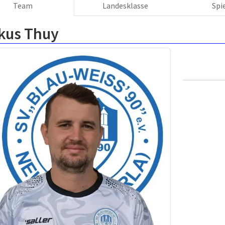
Team
Landesklasse
Spi
kus Thuy