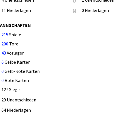
4 Unentschieden
U
1 Unentschieden
11 Niederlagen
N
0 Niederlagen
MANNSCHAFTEN
215
Spiele
200
Tore
43
Vorlagen
6
Gelbe Karten
0
Gelb-Rote Karten
0
Rote Karten
127 Siege
29 Unentschieden
64 Niederlagen