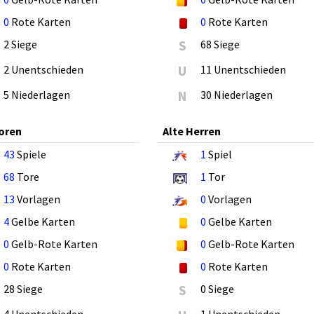
0
Rote Karten
0
Rote Karten
2 Siege
S
68 Siege
2 Unentschieden
U
11 Unentschieden
5 Niederlagen
N
30 Niederlagen
oren
Alte Herren
43
Spiele
1
Spiel
68
Tore
1
Tor
13
Vorlagen
0
Vorlagen
4
Gelbe Karten
0
Gelbe Karten
0
Gelb-Rote Karten
0
Gelb-Rote Karten
0
Rote Karten
0
Rote Karten
28 Siege
S
0 Siege