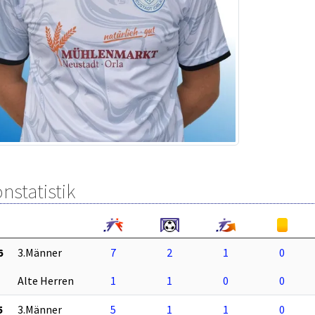
nstatistik
6
3.Männer
7
2
1
0
Alte Herren
1
1
0
0
5
3.Männer
5
1
1
0