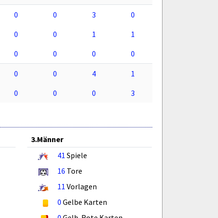
0
0
3
0
0
0
1
1
0
0
0
0
0
0
4
1
0
0
0
3
3.Männer
41
Spiele
16
Tore
11
Vorlagen
0
Gelbe Karten
0
Gelb-Rote Karten