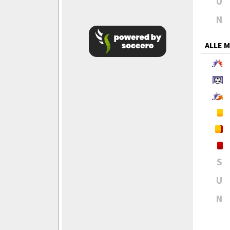
U
N
ALLE 
S
U
N