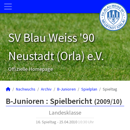
SV Blau Weiss '90
Neustadt (Orla) e.V.
Offizielle Homepage
Nachwuchs
Archiv
B-Junioren
Spielplan
Spieltag
B-Junioren :
Spielbericht
(2009/10)
Landesklasse
16. Spieltag - 25.04.2010
10:30 Uhr