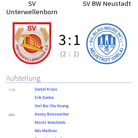
SV
SV BW Neustadt
Unterwellenborn
3
:
1
(2
:
1)
Aufstellung
Daniel Kraus
TOR
Erik Danke
Viet Bui Chu Hoang
Kenny Boeswetter
ABW
Moritz Wandsleb
Nils Meißner