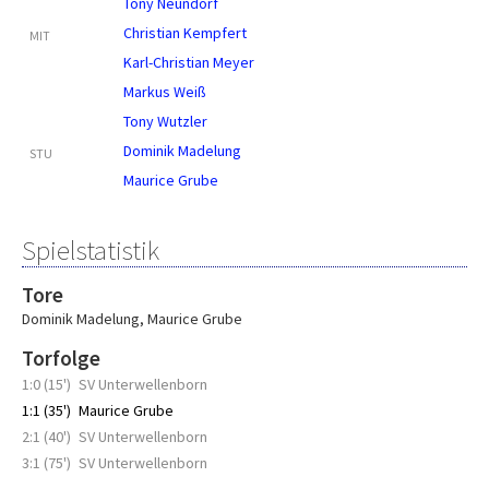
Tony Neundorf
Christian Kempfert
MIT
Karl-Christian Meyer
Markus Weiß
Tony Wutzler
Dominik Madelung
STU
Maurice Grube
Spielstatistik
Tore
Dominik Madelung
,
Maurice Grube
Torfolge
1:0 (15')
SV Unterwellenborn
1:1 (35')
Maurice Grube
2:1 (40')
SV Unterwellenborn
3:1 (75')
SV Unterwellenborn