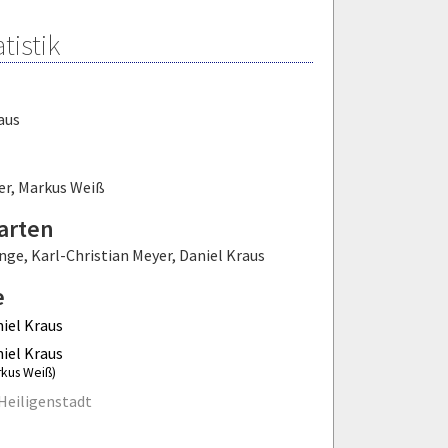
tistik
aus
er
,
Markus Weiß
arten
ange
,
Karl-Christian Meyer
,
Daniel Kraus
e
iel Kraus
iel Kraus
rkus Weiß)
Heiligenstadt