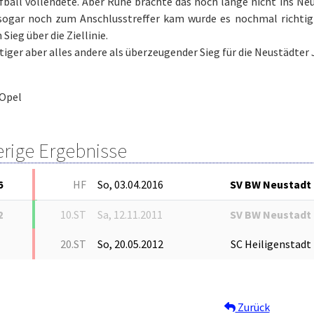
ball vollendete. Aber Ruhe brachte das noch lange nicht ins Neus
sogar noch zum Anschlusstreffer kam wurde es nochmal richtig
Sieg über die Ziellinie.
tiger aber alles andere als überzeugender Sieg für die Neustädter 
Opel
erige Ergebnisse
6
HF
So, 03.04.2016
SV BW Neustadt
2
10.ST
Sa, 12.11.2011
SV BW Neustadt
20.ST
So, 20.05.2012
SC Heiligenstadt
Zurück