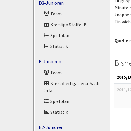
Flugkopf
D3-Junioren
Minute 
Team
knappen 
Ein wich
Kreisliga Staffel B
Spielplan
Quelle:
Statistik
Bish
E-Junioren
Team
2015/1
Kreisoberliga Jena-Saale-
2011/1
Orla
Spielplan
Statistik
E2-Junioren