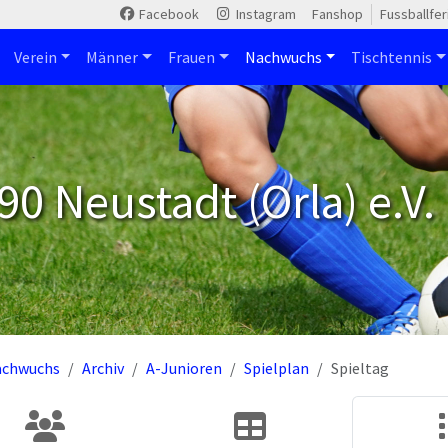
Facebook
Instagram
Fanshop
Fussballfe
Verein
Männer
Frauen
Nachwuchs
Tischtennis
90 Neustadt (Orla) e.V.
achwuchs
Archiv
A-Junioren
Spielplan
Spieltag