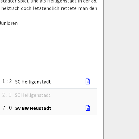
tädter Spiel, und als Heiligenstadt in der 88.
 hektisch doch letztendlich rettete man den
Junioren.
1 : 2
SC Heiligenstadt
2 : 1
SC Heiligenstadt
7 : 0
SV BW Neustadt