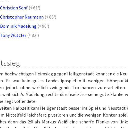
Christian Senf
(
61')
Christopher Neumann
(
86')
Dominik Madelung
(
90')
Tony Wutzler
(
82')
itssieg
em hochwichtigen Heimsieg gegen Heiligenstadt konnten die Neus
n. Es war kein gutes Landesligaspiel mit wenigen Höhepunkte
en jedoch ohne wirklich zwingende Torchancen zu erarbeiten.
 weil sich A. Madelung rechts durchsetzte - seine gute Flanke 
berlegt vollendete.
weiten Halbzeit kam Heiligenstadt besser ins Spiel und Neustadt ko
im Mittelfeld leichtfertig verloren und die wenigen Konter spie
hts dann das 2:0 als Markus Weiß eine scharfe Flanke von lin