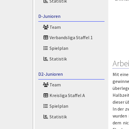
Statistik
D-Junioren
Team
Verbandsliga Staffel 1
Spielplan
Statistik
Arbe
D2-Junioren
Mit ein
gewinne
Team
überleg
Halbzeit
Kreisliga Staffel A
dieser ü
Spielplan
In der z
wurden 
Statistik
dem nic