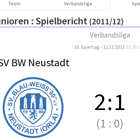
Team
Verbandsliga
Spi
nioren :
Spielbericht
(2011/12)
Verbandsliga
10. Spieltag - 12.11.2011
10:30 
SV BW Neustadt
2
:
1
(1
:
0)