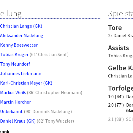
tellung
Spielsta
Christian Lange (GK)
Tore
Aleksander Madelung
2x Daniel Kr
Kenny Boeswetter
Assists
Tobias Krüger
(
61' Christian Senf
)
Tobias Krüg
Tony Neundorf
Gelbe K
Johannes Liebmann
Christian L
Karl-Christian Meyer (GK)
Torfolg
Markus Weiß
(
86' Christopher Neumann
)
1:0 (44')
Dan
Martin Hercher
2:0 (77')
Dan
(Ma
Unbekannt
(
90' Dominik Madelung
)
2:1 (88')
SC 
Daniel Kraus (GK)
(
82' Tony Wutzler
)
bank