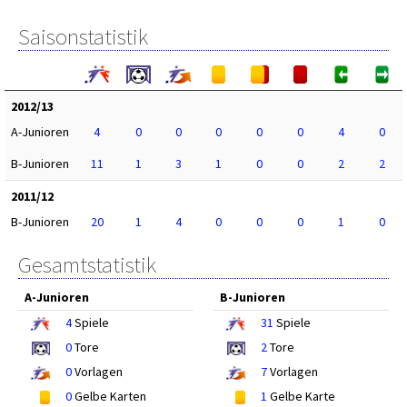
Saisonstatistik
2012/13
A-Junioren
4
0
0
0
0
0
4
0
B-Junioren
11
1
3
1
0
0
2
2
2011/12
B-Junioren
20
1
4
0
0
0
1
0
Gesamtstatistik
A-Junioren
B-Junioren
4
Spiele
31
Spiele
0
Tore
2
Tore
0
Vorlagen
7
Vorlagen
0
Gelbe Karten
1
Gelbe Karte