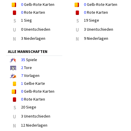
0
Gelb-Rote Karten
0
Gelb-Rote Karten
0
Rote Karten
0
Rote Karten
S
1 Sieg
S
19 Siege
U
0 Unentschieden
U
3 Unentschieden
N
3 Niederlagen
N
9 Niederlagen
ALLE MANNSCHAFTEN
35
Spiele
2
Tore
7
Vorlagen
1
Gelbe Karte
0
Gelb-Rote Karten
0
Rote Karten
S
20 Siege
U
3 Unentschieden
N
12 Niederlagen