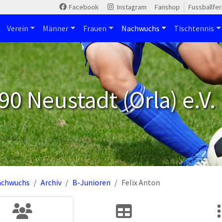
Facebook
Instagram
Fanshop
Fussballfe
Verein
Männer
Frauen
Nachwuchs
Tischtennis
90 Neustadt (Orla) e.V.
achwuchs
Archiv
B-Junioren
Felix Anton