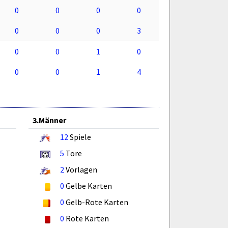
0
0
0
0
0
0
0
3
0
0
1
0
0
0
1
4
3.Männer
12
Spiele
5
Tore
2
Vorlagen
0
Gelbe Karten
0
Gelb-Rote Karten
0
Rote Karten