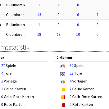
0
B-Junioren
1
1
0
0
C-Junioren
13
9
6
1
9
B-Junioren
1
0
0
0
C-Junioren
18
13
10
0
mtstatistik
ner
2.Männer
27
Spiele
89
Spiele
4
Tore
23
Tore
1
Vorlage
4
Vorlagen
2
Gelbe Karten
7
Gelbe Karten
0
Gelb-Rote Karten
0
Gelb-Rote Karten
0
Rote Karten
0
Rote Karten