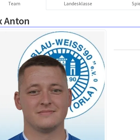
Team
Landesklasse
Spi
x Anton