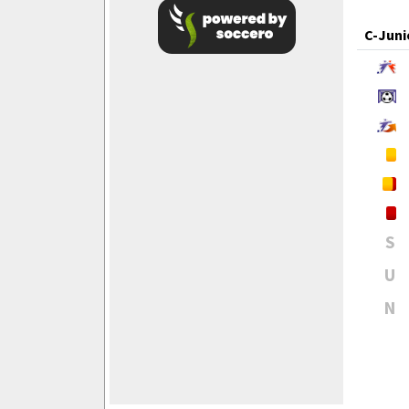
C-Juni
S
U
N