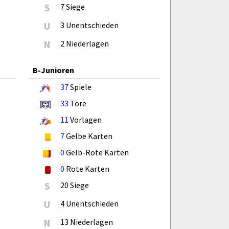
S
7 Siege
U
3 Unentschieden
N
2 Niederlagen
B-Junioren
37
Spiele
33
Tore
11
Vorlagen
7
Gelbe Karten
0
Gelb-Rote Karten
0
Rote Karten
S
20 Siege
U
4 Unentschieden
N
13 Niederlagen