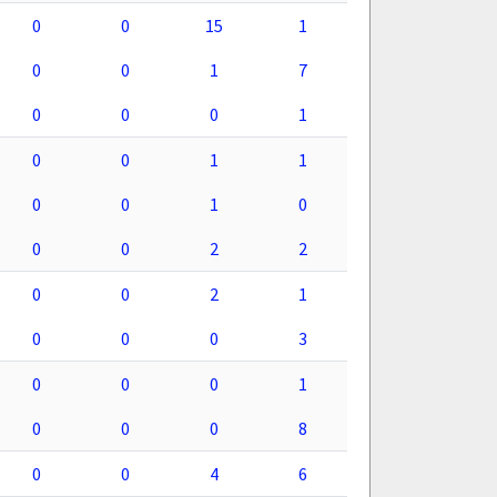
0
0
15
1
0
0
1
7
0
0
0
1
0
0
1
1
0
0
1
0
0
0
2
2
0
0
2
1
0
0
0
3
0
0
0
1
0
0
0
8
0
0
4
6