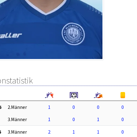
nstatistik
6
2.Männer
1
0
0
0
3.Männer
1
0
1
0
5
3.Männer
2
1
1
0