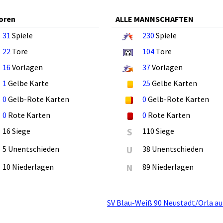
oren
ALLE MANNSCHAFTEN
31
Spiele
230
Spiele
22
Tore
104
Tore
16
Vorlagen
37
Vorlagen
1
Gelbe Karte
25
Gelbe Karten
0
Gelb-Rote Karten
0
Gelb-Rote Karten
0
Rote Karten
0
Rote Karten
16 Siege
S
110 Siege
5 Unentschieden
U
38 Unentschieden
10 Niederlagen
N
89 Niederlagen
SV Blau-Weiß 90 Neustadt/Orla au