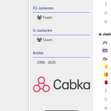
S
F2-Junioren
U
Team
N
G-Junioren
A-Juni
Team
Archiv
1990 - 2025
S
U
N