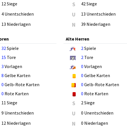
12 Siege
S
42 Siege
4 Unentschieden
U
13 Unentschieden
13 Niederlagen
N
39 Niederlagen
oren
Alte Herren
32
Spiele
2
Spiele
15
Tore
2
Tore
3
Vorlagen
0
Vorlagen
8
Gelbe Karten
0
Gelbe Karten
0
Gelb-Rote Karten
0
Gelb-Rote Karten
0
Rote Karten
0
Rote Karten
11 Siege
S
2 Siege
9 Unentschieden
U
0 Unentschieden
12 Niederlagen
N
0 Niederlagen