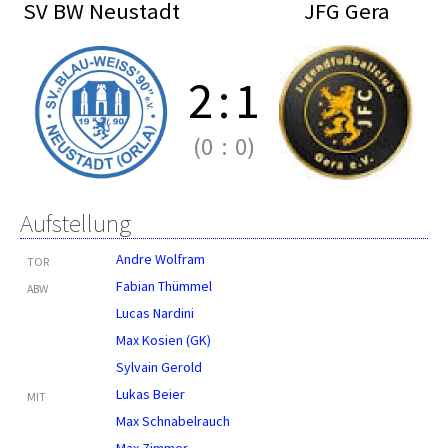
SV BW Neustadt
JFG Gera
2
:
1
(0
:
0)
Aufstellung
Andre Wolfram
TOR
Fabian Thümmel
ABW
Lucas Nardini
Max Kosien (GK)
Sylvain Gerold
Lukas Beier
MIT
Max Schnabelrauch