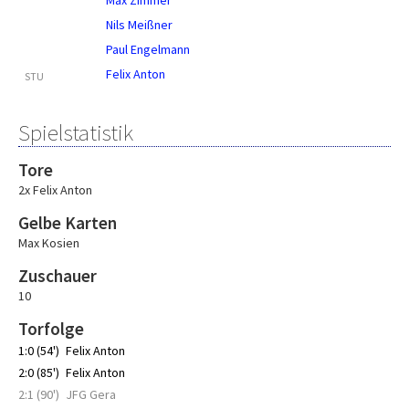
Max Zimmer
Nils Meißner
Paul Engelmann
Felix Anton
STU
Spielstatistik
Tore
2x Felix Anton
Gelbe Karten
Max Kosien
Zuschauer
10
Torfolge
1:0 (54')
Felix Anton
2:0 (85')
Felix Anton
2:1 (90')
JFG Gera