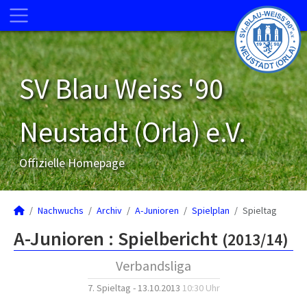
SV Blau Weiss '90
Neustadt (Orla) e.V.
Offizielle Homepage
Nachwuchs
Archiv
A-Junioren
Spielplan
Spieltag
A-Junioren :
Spielbericht
(2013/14)
Verbandsliga
7. Spieltag - 13.10.2013
10:30 Uhr