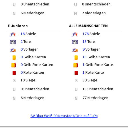
U
0 Unentschieden
U
0 Unentschieden
N
6 Niederlagen
N
2 Niederlagen
E-Junioren
ALLE MANNSCHAFTEN
16
Spiele
176
Spiele
2
Tore
13
Tore
0
Vorlagen
9
Vorlagen
0
Gelbe Karten
18
Gelbe Karten
0
Gelb-Rote Karten
1
Gelb-Rote Karte
0
Rote Karten
1
Rote Karte
S
10 Siege
S
89 Siege
U
0 Unentschieden
U
18 Unentschieden
N
6 Niederlagen
N
77 Niederlagen
SV Blau-Weiß 90 Neustadt/Orla auf FuPa