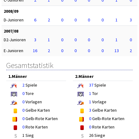
C-Junioren
2
1
0
0
0
0
1
0
2008/09
D-Junioren
6
2
0
0
0
0
1
3
2007/08
D2-Junioren
3
1
0
0
0
0
1
0
E-Junioren
16
2
0
0
0
0
13
2
Gesamtstatistik
1.Männer
2.Männer
2
Spiele
37
Spiele
0
Tore
1
Tor
0
Vorlagen
1
Vorlage
0
Gelbe Karten
3
Gelbe Karten
0
Gelb-Rote Karten
0
Gelb-Rote Karten
0
Rote Karten
0
Rote Karten
S
1 Sieg
S
26 Siege