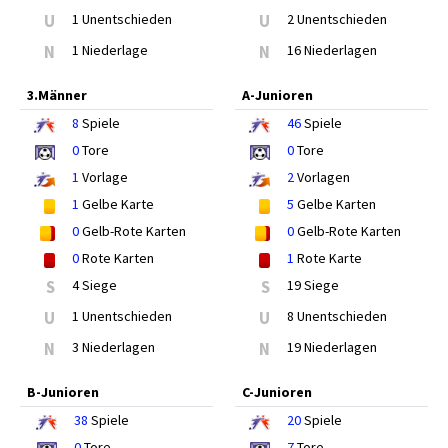
U
1 Unentschieden
U
2 Unentschieden
N
1 Niederlage
N
16 Niederlagen
3.Männer
A-Junioren
8
Spiele
46
Spiele
0
Tore
0
Tore
1
Vorlage
2
Vorlagen
1
Gelbe Karte
5
Gelbe Karten
0
Gelb-Rote Karten
0
Gelb-Rote Karten
0
Rote Karten
1
Rote Karte
S
4 Siege
S
19 Siege
U
1 Unentschieden
U
8 Unentschieden
N
3 Niederlagen
N
19 Niederlagen
B-Junioren
C-Junioren
38
Spiele
20
Spiele
0
Tore
7
Tore