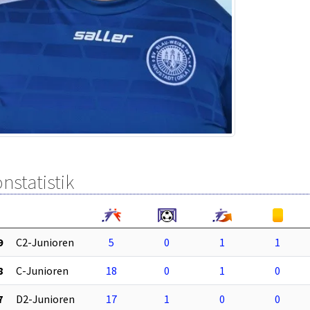
nstatistik
9
C2-Junioren
5
0
1
1
8
C-Junioren
18
0
1
0
7
D2-Junioren
17
1
0
0