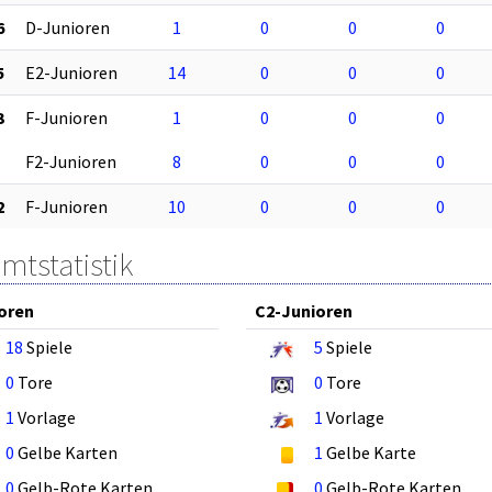
6
D-Junioren
1
0
0
0
5
E2-Junioren
14
0
0
0
3
F-Junioren
1
0
0
0
F2-Junioren
8
0
0
0
2
F-Junioren
10
0
0
0
mtstatistik
oren
C2-Junioren
18
Spiele
5
Spiele
0
Tore
0
Tore
1
Vorlage
1
Vorlage
0
Gelbe Karten
1
Gelbe Karte
0
Gelb-Rote Karten
0
Gelb-Rote Karten