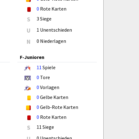
0
Rote Karten
S
3 Siege
U
1 Unentschieden
N
0 Niederlagen
F-Junioren
11
Spiele
0
Tore
0
Vorlagen
0
Gelbe Karten
0
Gelb-Rote Karten
0
Rote Karten
S
11 Siege
U
0 Unentschieden