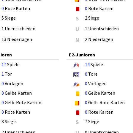
0
Rote Karten
0
Rote Karten
5 Siege
S
2 Siege
1 Unentschieden
U
1 Unentschieden
13 Niederlagen
N
2 Niederlagen
ioren
E2-Junioren
17
Spiele
14
Spiele
1
Tor
0
Tore
0
Vorlagen
0
Vorlagen
0
Gelbe Karten
0
Gelbe Karten
0
Gelb-Rote Karten
0
Gelb-Rote Karten
0
Rote Karten
0
Rote Karten
8 Siege
S
7 Siege
2 Unentschieden
U
0 Unentschieden