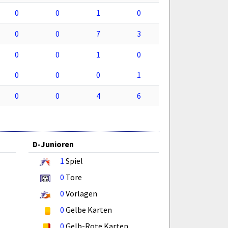
0
0
1
0
0
0
7
3
0
0
1
0
0
0
0
1
0
0
4
6
D-Junioren
1
Spiel
0
Tore
0
Vorlagen
0
Gelbe Karten
0
Gelb-Rote Karten