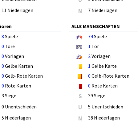
11 Niederlagen
N
7 Niederlagen
ioren
ALLE MANNSCHAFTEN
8
Spiele
74
Spiele
0
Tore
1
Tor
0
Vorlagen
2
Vorlagen
0
Gelbe Karten
1
Gelbe Karte
0
Gelb-Rote Karten
0
Gelb-Rote Karten
0
Rote Karten
0
Rote Karten
3 Siege
S
39 Siege
0 Unentschieden
U
5 Unentschieden
5 Niederlagen
N
38 Niederlagen