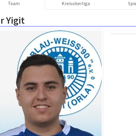
Team
Kreisoberliga
Spi
r Yigit