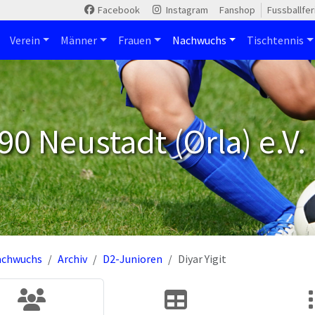
Facebook
Instagram
Fanshop
Fussballfe
Verein
Männer
Frauen
Nachwuchs
Tischtennis
90 Neustadt (Orla) e.V.
achwuchs
Archiv
D2-Junioren
Diyar Yigit