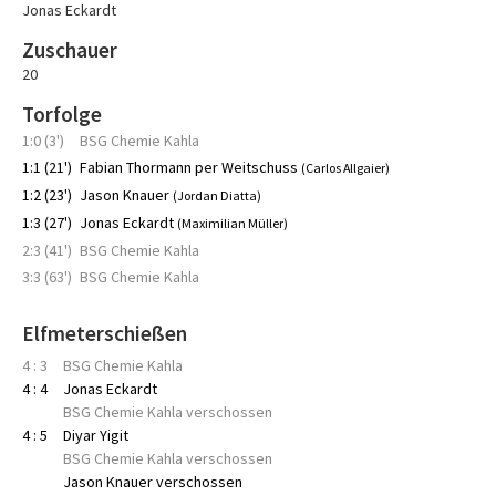
Jonas Eckardt
Zuschauer
20
Torfolge
1:0 (3')
BSG Chemie Kahla
1:1 (21')
Fabian Thormann per Weitschuss
(Carlos Allgaier)
1:2 (23')
Jason Knauer
(Jordan Diatta)
1:3 (27')
Jonas Eckardt
(Maximilian Müller)
2:3 (41')
BSG Chemie Kahla
3:3 (63')
BSG Chemie Kahla
Elfmeterschießen
4 : 3
BSG Chemie Kahla
4 : 4
Jonas Eckardt
BSG Chemie Kahla verschossen
4 : 5
Diyar Yigit
BSG Chemie Kahla verschossen
Jason Knauer verschossen