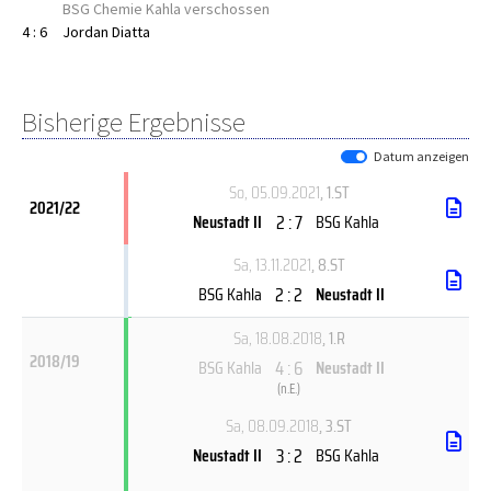
BSG Chemie Kahla verschossen
4 : 6
Jordan Diatta
Bisherige Ergebnisse
Datum anzeigen
So, 05.09.2021
, 1.ST
2021/22
2 : 7
Neustadt II
BSG Kahla
Sa, 13.11.2021
, 8.ST
2 : 2
BSG Kahla
Neustadt II
Sa, 18.08.2018
, 1.R
2018/19
4 : 6
BSG Kahla
Neustadt II
(
n.E.
)
Sa, 08.09.2018
, 3.ST
3 : 2
Neustadt II
BSG Kahla