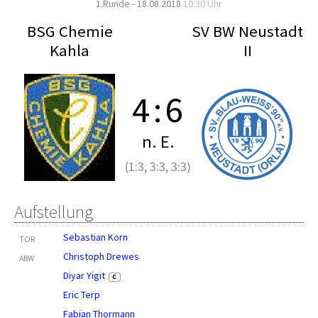
1.Runde - 18.08.2018
10:30 Uhr
BSG Chemie
SV BW Neustadt
Kahla
II
4
:
6
n. E.
(1:3, 3:3, 3:3)
Aufstellung
Sebastian Korn
TOR
Christoph Drewes
ABW
Diyar Yigit
C
Eric Terp
Fabian Thormann