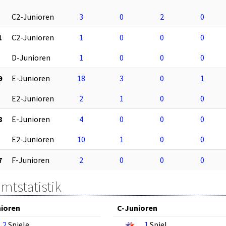
C2-Junioren
3
0
2
0
1
C2-Junioren
1
0
0
0
D-Junioren
1
0
0
0
9
E-Junioren
18
3
0
1
E2-Junioren
2
1
0
0
8
E-Junioren
4
0
0
0
E2-Junioren
10
1
0
0
7
F-Junioren
2
0
0
0
mtstatistik
ioren
C-Junioren
2
Spiele
1
Spiel