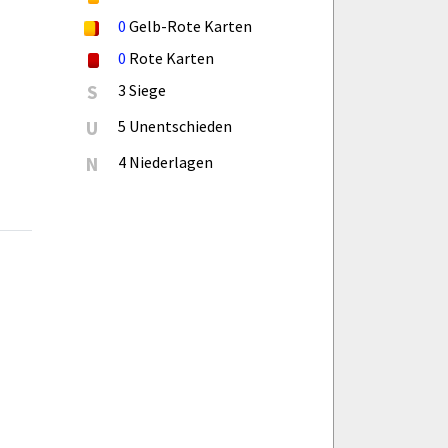
0
Gelb-Rote Karten
0
Rote Karten
S
3 Siege
U
5 Unentschieden
N
4 Niederlagen