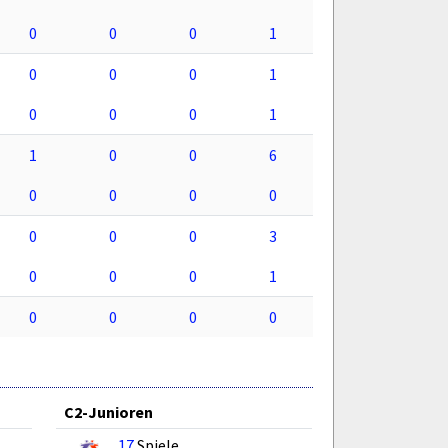
0
0
0
1
0
0
0
1
0
0
0
1
1
0
0
6
0
0
0
0
0
0
0
3
0
0
0
1
0
0
0
0
C2-Junioren
17
Spiele