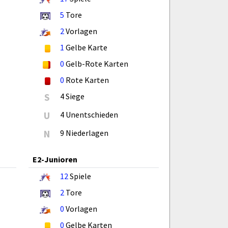
5
Tore
2
Vorlagen
1
Gelbe Karte
0
Gelb-Rote Karten
0
Rote Karten
S
4 Siege
U
4 Unentschieden
N
9 Niederlagen
E2-Junioren
12
Spiele
2
Tore
0
Vorlagen
0
Gelbe Karten