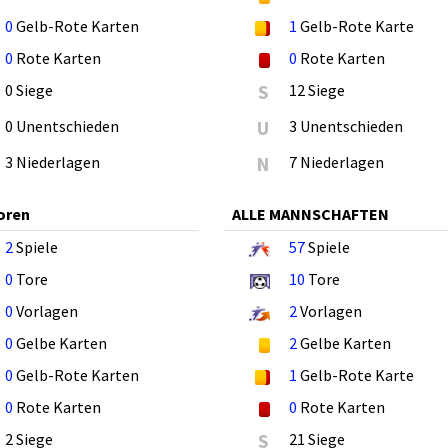
0
Gelb-Rote Karten
1
Gelb-Rote Karte
0
Rote Karten
0
Rote Karten
0 Siege
S
12 Siege
0 Unentschieden
U
3 Unentschieden
3 Niederlagen
N
7 Niederlagen
oren
ALLE MANNSCHAFTEN
2
Spiele
57
Spiele
0
Tore
10
Tore
0
Vorlagen
2
Vorlagen
0
Gelbe Karten
2
Gelbe Karten
0
Gelb-Rote Karten
1
Gelb-Rote Karte
0
Rote Karten
0
Rote Karten
2 Siege
S
21 Siege