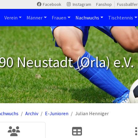
Facebook
Instagram
Fanshop
Fussballfe
Verein
Männer
Frauen
Nachwuchs
Tischtennis
90 Neustadt (Orla) e.V.
achwuchs
Archiv
E-Junioren
Julian Henniger