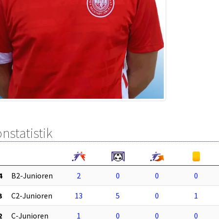
nstatistik
4
B2-Junioren
2
0
0
0
3
C2-Junioren
13
5
0
1
2
C-Junioren
1
0
0
0