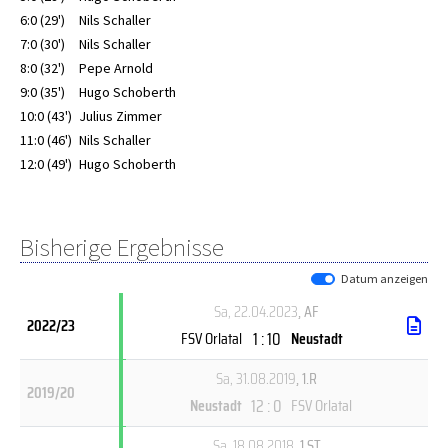
6:0 (29')
Nils Schaller
7:0 (30')
Nils Schaller
8:0 (32')
Pepe Arnold
9:0 (35')
Hugo Schoberth
10:0 (43')
Julius Zimmer
11:0 (46')
Nils Schaller
12:0 (49')
Hugo Schoberth
Bisherige Ergebnisse
Datum anzeigen
Sa, 22.04.2023
, AF
2022/23
1 : 10
FSV Orlatal
Neustadt
Sa, 31.08.2019
, 1.R
2019/20
12 : 0
Neustadt
FSV Orlatal
Sa, 18.08.2018
, 1.ST