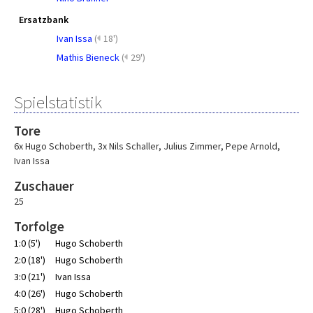
Ersatzbank
Ivan Issa
(
18')
Mathis Bieneck
(
29')
Spielstatistik
Tore
6x Hugo Schoberth
,
3x Nils Schaller
,
Julius Zimmer
,
Pepe Arnold
,
Ivan Issa
Zuschauer
25
Torfolge
1:0 (5')
Hugo Schoberth
2:0 (18')
Hugo Schoberth
3:0 (21')
Ivan Issa
4:0 (26')
Hugo Schoberth
5:0 (28')
Hugo Schoberth