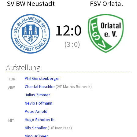
SV BW Neustadt
FSV Orlatal
12
:
0
(3
:
0)
Aufstellung
Phil Gerstenberger
TOR
Chantal Haschke
(
29' Mathis Bieneck
)
ABW
Julius Zimmer
Nevio Hofmann
Pepe Arnold
Hugo Schoberth
MIT
Nils Schaller
(
18' Ivan Issa
)
Nino Brünner