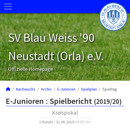
SV Blau Weiss '90
Neustadt (Orla) e.V.
Offizielle Homepage
Nachwuchs
Archiv
E-Junioren
Spielplan
Spieltag
E-Junioren :
Spielbericht
(2019/20)
Kreispokal
1.Runde - 31.08.2019
09:00 Uhr