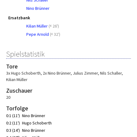
Nils Schaller
Nino Brünner
Ersatzbank
Kilian Müller
(
26')
Pepe Arnold
(
32')
Spielstatistik
Tore
3x Hugo Schoberth
,
2x Nino Brünner
,
Julius Zimmer
,
Nils Schaller
,
Kilian Müller
Zuschauer
20
Torfolge
0:1 (11')
Nino Brünner
0:2 (11')
Hugo Schoberth
0:3 (14')
Nino Brünner