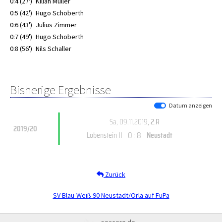
0:4 (27')
Kilian Müller
0:5 (42')
Hugo Schoberth
0:6 (43')
Julius Zimmer
0:7 (49')
Hugo Schoberth
0:8 (56')
Nils Schaller
Bisherige Ergebnisse
Datum anzeigen
Sa, 09.11.2019
, 2.R
2019/20
0 : 8
Lobenstein II
Neustadt
Zurück
SV Blau-Weiß 90 Neustadt/Orla auf FuPa
soccero.de