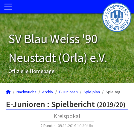
SV Blau Weiss '90
Neustadt (Orla) e.V.
Offizielle Homepage
Nachwuchs
Archiv
E-Junioren
Spielplan
Spieltag
E-Junioren :
Spielbericht
(2019/20)
Kreispokal
2.Runde - 09.11.2019
10:30 Uhr