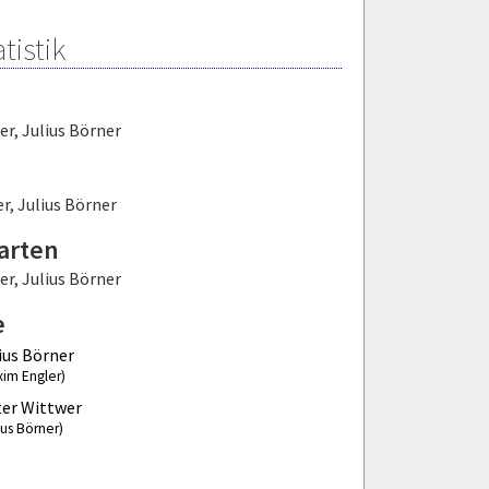
tistik
er
,
Julius Börner
er
,
Julius Börner
arten
er
,
Julius Börner
e
ius Börner
xim Engler)
er Wittwer
ius Börner)