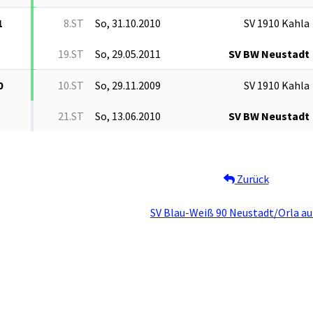
1
8.ST
So, 31.10.2010
SV 1910 Kahla
19.ST
So, 29.05.2011
SV BW Neustadt
0
10.ST
So, 29.11.2009
SV 1910 Kahla
21.ST
So, 13.06.2010
SV BW Neustadt
Zurück
SV Blau-Weiß 90 Neustadt/Orla au