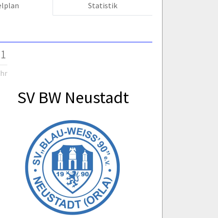
elplan
Statistik
 1
Uhr
SV BW Neustadt