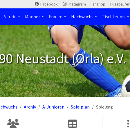
Facebook
Instagram
Fanshop
Fussballfe
Verein
Männer
Frauen
Nachwuchs
Tischtennis
90 Neustadt (Orla) e.V.
achwuchs
Archiv
A-Junioren
Spielplan
Spieltag