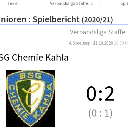
Team
Verbandsliga Staffel 1
Spi
nioren :
Spielbericht
(2020/21)
Verbandsliga Staffel
4. Spieltag - 11.10.2020
10:30 
SG Chemie Kahla
0
:
2
(0
:
1)