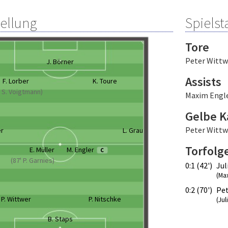
tellung
Spielsta
Tore
Peter Wittw
J. Börner
Assists
F. Lorber
K. Toure
' S. Voigtmann)
Maxim Engl
Gelbe K
Peter Wittw
er
L. Grau
Torfolg
E. Müller
M. Engler
C
(87' P. Garnies)
0:1 (42')
Jul
(Ma
0:2 (70')
Pet
P. Wittwer
P. Nitschke
(Jul
B. Staps