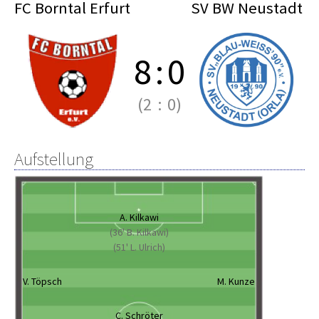
FC Borntal Erfurt
SV BW Neustadt
8
:
0
(2
:
0)
Aufstellung
A. Kilkawi
(36' B. Kilkawi)
(51' L. Ulrich)
V. Töpsch
M. Kunze
C. Schröter