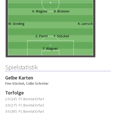
A. Wagner
R. Brünner
W. Greiling
K. Liersch
E. Pernt
F. Stöckel
F. Wagner
Spielstatistik
Gelbe Karten
Finn Stöckel
,
Collin Schröter
Torfolge
1:0 (14')
FC Borntal Erfurt
2:0 (17')
FC Borntal Erfurt
3:0 (36')
FC Borntal Erfurt