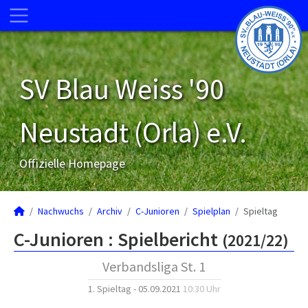
SV Blau Weiss '90
Neustadt (Orla) e.V.
Offizielle Homepage
Nachwuchs
Archiv
C-Junioren
Spielplan
Spieltag
C-Junioren :
Spielbericht
(2021/22)
Verbandsliga St. 1
1. Spieltag - 05.09.2021
10:30 Uhr