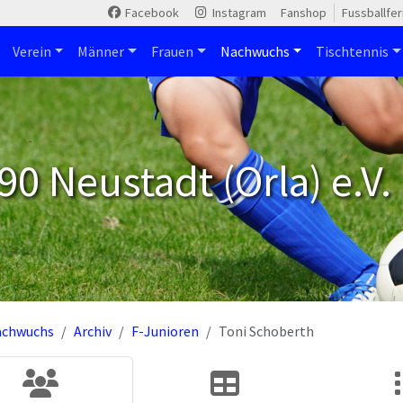
Facebook
Instagram
Fanshop
Fussballfe
Verein
Männer
Frauen
Nachwuchs
Tischtennis
90 Neustadt (Orla) e.V.
achwuchs
Archiv
F-Junioren
Toni Schoberth