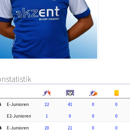
nstatistik
5
E-Junioren
22
41
0
0
E2-Junioren
1
0
0
0
4
E-Junioren
20
21
0
0