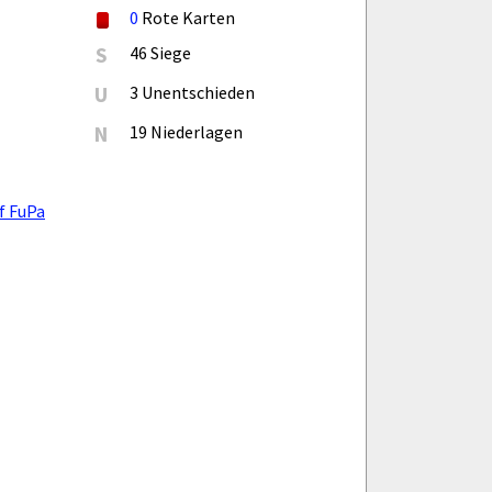
0
Rote Karten
S
46 Siege
U
3 Unentschieden
N
19 Niederlagen
f FuPa