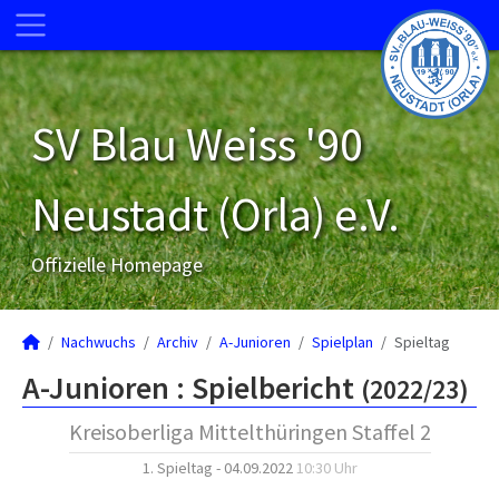
SV Blau Weiss '90
Neustadt (Orla) e.V.
Offizielle Homepage
Nachwuchs
Archiv
A-Junioren
Spielplan
Spieltag
A-Junioren :
Spielbericht
(2022/23)
Kreisoberliga Mittelthüringen Staffel 2
1. Spieltag - 04.09.2022
10:30 Uhr