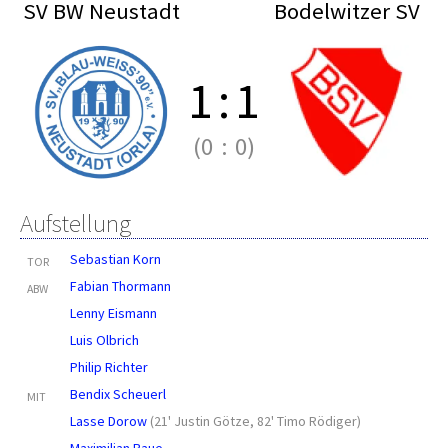
SV BW Neustadt
Bodelwitzer SV
1
:
1
(0
:
0)
Aufstellung
Sebastian Korn
TOR
Fabian Thormann
ABW
Lenny Eismann
Luis Olbrich
Philip Richter
Bendix Scheuerl
MIT
Lasse Dorow
(
21' Justin Götze
,
82' Timo Rödiger
)