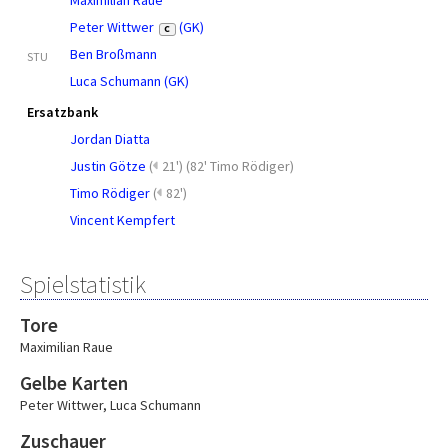
Maximilian Raue
Peter Wittwer
(GK)
C
Ben Broßmann
STU
Luca Schumann (GK)
Ersatzbank
Jordan Diatta
Justin Götze
(
21')
(
82' Timo Rödiger
)
Timo Rödiger
(
82')
Vincent Kempfert
Spielstatistik
Tore
Maximilian Raue
Gelbe Karten
Peter Wittwer
,
Luca Schumann
Zuschauer