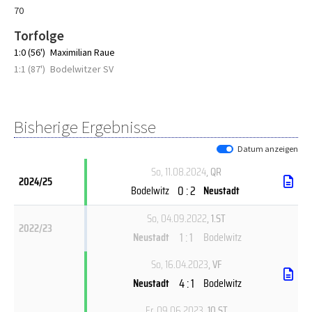
70
Torfolge
1:0 (56')
Maximilian Raue
1:1 (87')
Bodelwitzer SV
Bisherige Ergebnisse
Datum anzeigen
So, 11.08.2024
, QR
2024/25
0 : 2
Bodelwitz
Neustadt
So, 04.09.2022
, 1.ST
2022/23
1 : 1
Neustadt
Bodelwitz
So, 16.04.2023
, VF
4 : 1
Neustadt
Bodelwitz
Fr, 09.06.2023
, 10.ST