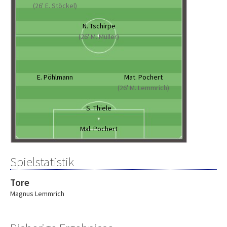
(26' E. Stöckel)
N. Tschirpe
(26' M. Müller)
E. Pöhlmann
Mat. Pochert
(26' M. Lemmrich)
S. Thiele
Mal. Pochert
Spielstatistik
Tore
Magnus Lemmrich