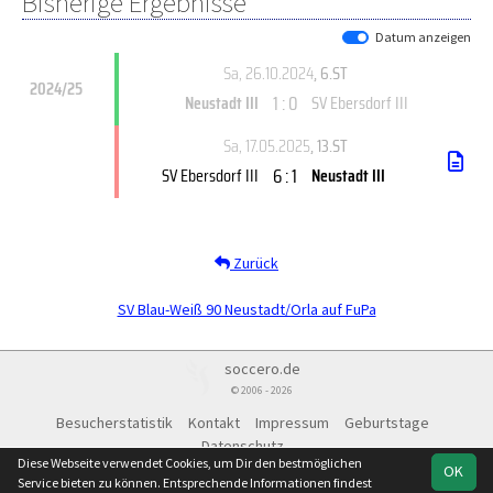
Bisherige Ergebnisse
Datum anzeigen
Sa, 26.10.2024
, 6.ST
2024/25
1 : 0
Neustadt III
SV Ebersdorf III
Sa, 17.05.2025
, 13.ST
6 : 1
SV Ebersdorf III
Neustadt III
Zurück
SV Blau-Weiß 90 Neustadt/Orla auf FuPa
soccero.de
© 2006 - 2026
Besucherstatistik
Kontakt
Impressum
Geburtstage
Datenschutz
Diese Webseite verwendet Cookies, um Dir den bestmöglichen
OK
Service bieten zu können. Entsprechende Informationen findest