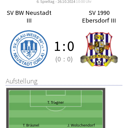
6. Spieltag - 26.10.2024
10:00 Uhr
SV BW Neustadt
SV 1990
III
Ebersdorf III
1
:
0
(0
:
0)
Aufstellung
T. Trägner
T. Bräunel
J. Wolschendorf