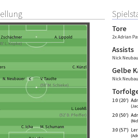
tellung
Spielsta
Tore
2x Adrian Pa
. Zschächner
A. Lippold
45' L. Köpke)
Assists
Nick Neubau
ers
C. Künzl
Gelbe K
Nick Neubau
N. Neubauer
V. Taudte
C
(58' M. Schieke)
Torfolg
1:0 (20')
Adr
(Ja
l
L. Loohß
2:0 (50')
Adr
(52' D. Pfeiffer)
(Ni
C. Icha
M. Schumann
3:0 (57')
Ler
(Adr