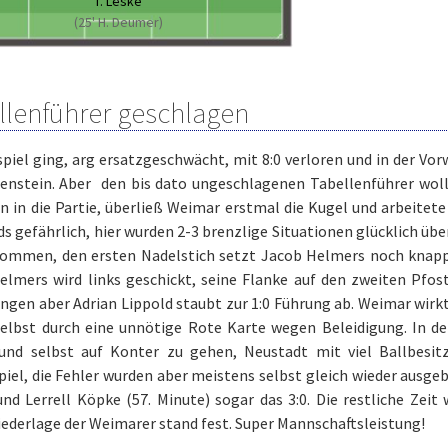
T. Leske
(25' H. Deumer)
llenführer geschlagen
piel ging, arg ersatzgeschwächt, mit 8:0 verloren und in der V
enstein. Aber den bis dato ungeschlagenen Tabellenführer woll
 in die Partie, überließ Weimar erstmal die Kugel und arbeitet
s gefährlich, hier wurden 2-3 brenzlige Situationen glücklich ü
kommen, den ersten Nadelstich setzt Jacob Helmers noch knapp
elmers wird links geschickt, seine Flanke auf den zweiten Pfos
ngen aber Adrian Lippold staubt zur 1:0 Führung ab. Weimar wirkt
selbst durch eine unnötige Rote Karte wegen Beleidigung. In de
und selbst auf Konter zu gehen, Neustadt mit viel Ballbesitz
iel, die Fehler wurden aber meistens selbst gleich wieder ausgeb
und Lerrell Köpke (57. Minute) sogar das 3:0. Die restliche Zeit
ederlage der Weimarer stand fest. Super Mannschaftsleistung!