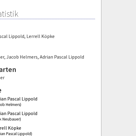
tistik
scal Lippold
,
Lerrell Köpke
er
,
Jacob Helmers
,
Adrian Pascal Lippold
arten
er
e
ian Pascal Lippold
cob Helmers)
ian Pascal Lippold
ck Neubauer)
rell Köpke
ian Pascal Lippold)