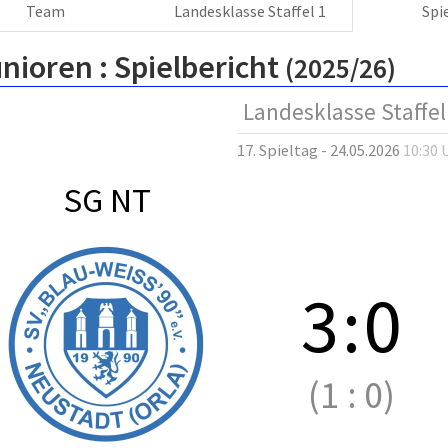
Team
Landesklasse Staffel 1
Spi
nioren :
Spielbericht
(2025/26)
Landesklasse Staffel
17. Spieltag - 24.05.2026
10:30 
SG NT
3
:
0
(1
:
0)