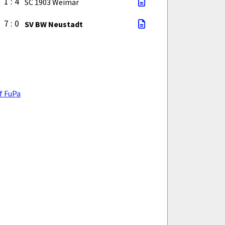
1 : 4
SC 1903 Weimar
7 : 0
SV BW Neustadt
f FuPa