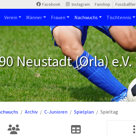
Facebook
Instagram
Fanshop
Fussballfe
Verein
Männer
Frauen
Nachwuchs
Tischtennis
90 Neustadt (Orla) e.V.
achwuchs
Archiv
C-Junioren
Spielplan
Spieltag