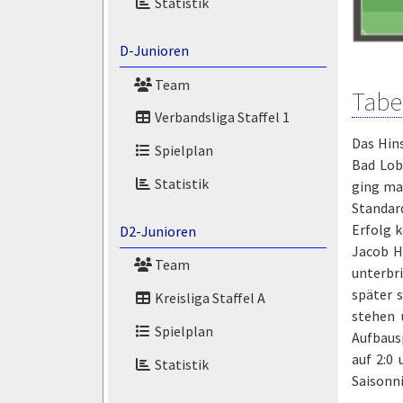
Statistik
D-Junioren
Team
Tabe
Verbandsliga Staffel 1
Das Hins
Spielplan
Bad Lob
Statistik
ging man
Standard
Erfolg 
D2-Junioren
Jacob H
Team
unterbri
später 
Kreisliga Staffel A
stehen 
Spielplan
Aufbausp
auf 2:0 
Statistik
Saisonni