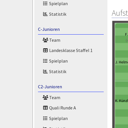
Spielplan
Aufs
Statistik
C-Junioren
F
Team
(
Landesklasse Staffel 1
Spielplan
J. Helm
Statistik
C2-Junioren
Team
K. Künz
Quali Runde A
Spielplan