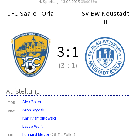
4. Spieltag - 13.09.2025
09:00 Uhr
JFC Saale - Orla
SV BW Neustadt
II
II
3
:
1
(3
:
1)
Aufstellung
Alex Zoller
TOR
Aron Kryeziu
ABW
Karl Krampikowski
Lasse Weiß
Lennard Meyer
(
26' Till Zoller
)
MIT