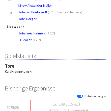
Milow Alexander Müller
Johann Hildebrandt
(
26' Johannes Helmers
)
STU
John Borger
Ersatzbank
Johannes Helmers
(
26')
Till Zoller
(
26')
Spielstatistik
Tore
Karl Krampikowski
Bisherige Ergebnisse
Datum anzeigen
Sa, 13.09.2025
, 4.ST
2025/26
3 : 1
JFC SO II
Neustadt II