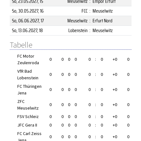
So, 23.05.2027
, 15
Meuselwitz
:
Empor Erfurt
So, 30.05.2027
, 16
FCC
:
Meuselwitz
So, 06.06.2027
, 17
Meuselwitz
:
Erfurt Nord
So, 13.06.2027
, 18
Lobenstein
:
Meuselwitz
Tabelle
FC Motor
0
0
0
0
0
:
0
+0
0
Zeulenroda
VfR Bad
0
0
0
0
0
:
0
+0
0
Lobenstein
FC Thüringen
0
0
0
0
0
:
0
+0
0
Jena
ZFC
0
0
0
0
0
:
0
+0
0
Meuselwitz
FSV Schleiz
0
0
0
0
0
:
0
+0
0
JFC Gera II
0
0
0
0
0
:
0
+0
0
FC Carl Zeiss
0
0
0
0
0
:
0
+0
0
Jena