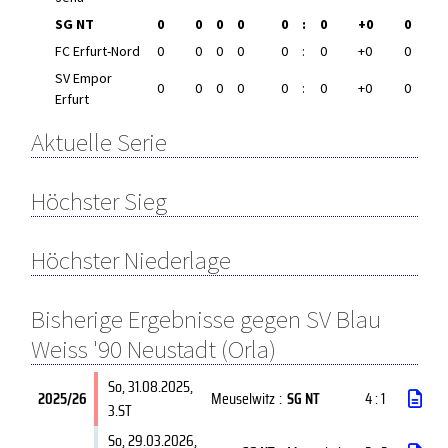
SG NT
0
0
0
0
0
:
0
+0
0
FC Erfurt-Nord
0
0
0
0
0
:
0
+0
0
SV Empor
0
0
0
0
0
:
0
+0
0
Erfurt
Aktuelle Serie
Höchster Sieg
Höchster Niederlage
Bisherige Ergebnisse gegen SV Blau
Weiss '90 Neustadt (Orla)
So, 31.08.2025
,
2025/26
Meuselwitz
:
SG NT
4 : 1
3.ST
So, 29.03.2026
,