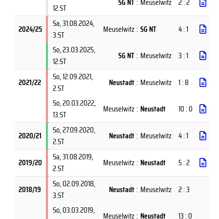
SG NT
:
Meuselwitz
2 : 2
12.ST
Sa, 31.08.2024
,
2024/25
Meuselwitz
:
SG NT
4 : 1
3.ST
So, 23.03.2025
,
SG NT
:
Meuselwitz
3 : 1
12.ST
So, 12.09.2021
,
2021/22
Neustadt
:
Meuselwitz
1 : 8
2.ST
So, 20.03.2022
,
Meuselwitz
:
Neustadt
10 : 0
13.ST
So, 27.09.2020
,
2020/21
Neustadt
:
Meuselwitz
4 : 1
2.ST
Sa, 31.08.2019
,
2019/20
Meuselwitz
:
Neustadt
5 : 2
2.ST
So, 02.09.2018
,
2018/19
Neustadt
:
Meuselwitz
2 : 3
3.ST
So, 03.03.2019
,
Meuselwitz
:
Neustadt
13 : 0