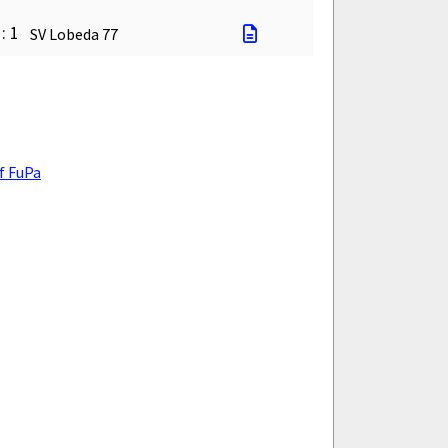
 : 1
SV Lobeda 77
f FuPa