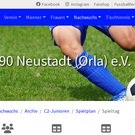
Facebook
Instagram
Fanshop
Fussballfe
Verein
Männer
Frauen
Nachwuchs
Tischtennis
90 Neustadt (Orla) e.V.
achwuchs
Archiv
C2-Junioren
Spielplan
Spieltag