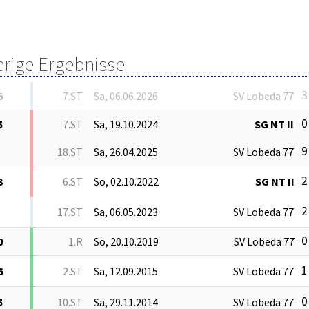
erige Ergebnisse
3
6
7.ST
Sa, 06.06.2026
SV Lobeda 77
0
5
7.ST
Sa, 19.10.2024
SG NT II
9
18.ST
Sa, 26.04.2025
SV Lobeda 77
2
3
6.ST
So, 02.10.2022
SG NT II
2
17.ST
Sa, 06.05.2023
SV Lobeda 77
0
0
1.R
So, 20.10.2019
SV Lobeda 77
1
6
2.ST
Sa, 12.09.2015
SV Lobeda 77
0
5
10.ST
Sa, 29.11.2014
SV Lobeda 77