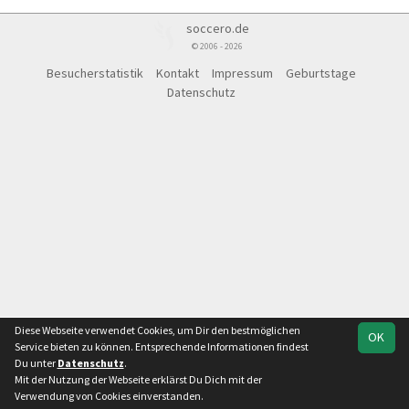
soccero.de
© 2006 - 2026
Besucherstatistik
Kontakt
Impressum
Geburtstage
Datenschutz
Diese Webseite verwendet Cookies, um Dir den bestmöglichen
OK
Service bieten zu können. Entsprechende Informationen findest
Du unter
Datenschutz
.
Mit der Nutzung der Webseite erklärst Du Dich mit der
Team
Kreisliga Staffel C
Spielplan
Statistik
Verwendung von Cookies einverstanden.