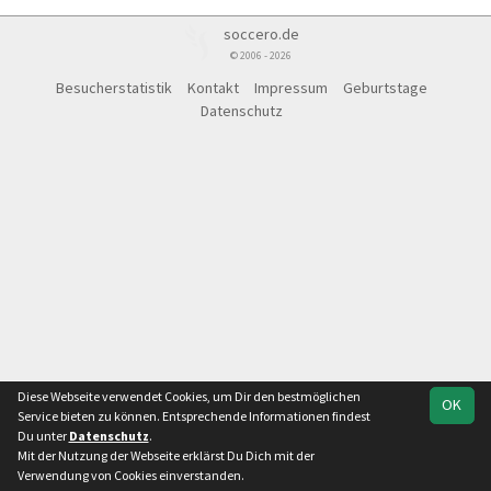
soccero.de
© 2006 - 2026
Besucherstatistik
Kontakt
Impressum
Geburtstage
Datenschutz
Diese Webseite verwendet Cookies, um Dir den bestmöglichen
OK
Service bieten zu können. Entsprechende Informationen findest
Du unter
Datenschutz
.
Mit der Nutzung der Webseite erklärst Du Dich mit der
Team
Kreisliga Staffel D
Spielplan
Statistik
Verwendung von Cookies einverstanden.