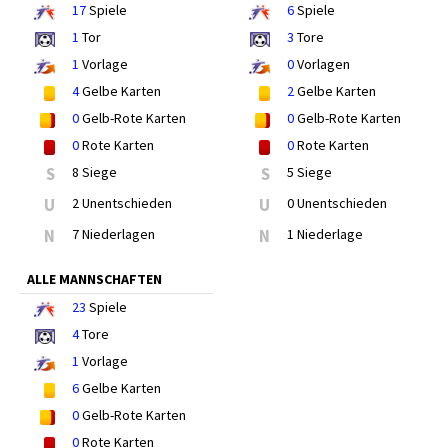
17
Spiele
6
Spiele
1
Tor
3
Tore
1
Vorlage
0
Vorlagen
4
Gelbe Karten
2
Gelbe Karten
0
Gelb-Rote Karten
0
Gelb-Rote Karten
0
Rote Karten
0
Rote Karten
S
8 Siege
S
5 Siege
U
2 Unentschieden
U
0 Unentschieden
N
7 Niederlagen
N
1 Niederlage
ALLE MANNSCHAFTEN
23
Spiele
4
Tore
1
Vorlage
6
Gelbe Karten
0
Gelb-Rote Karten
0
Rote Karten