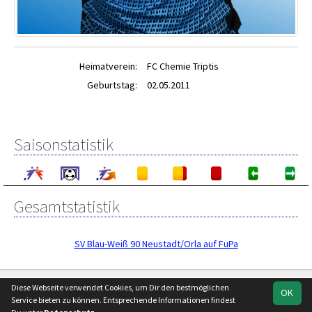
Heimatverein:
FC Chemie Triptis
Geburtstag:
02.05.2011
Saisonstatistik
Gesamtstatistik
SV Blau-Weiß 90 Neustadt/Orla auf FuPa
soccero.de
Diese Webseite verwendet Cookies, um Dir den bestmöglichen
OK
© 2006 - 2026
Service bieten zu können. Entsprechende Informationen findest