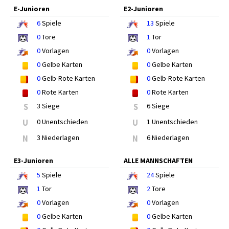
E-Junioren
E2-Junioren
6
Spiele
13
Spiele
0
Tore
1
Tor
0
Vorlagen
0
Vorlagen
0
Gelbe Karten
0
Gelbe Karten
0
Gelb-Rote Karten
0
Gelb-Rote Karten
0
Rote Karten
0
Rote Karten
S
3 Siege
S
6 Siege
U
0 Unentschieden
U
1 Unentschieden
N
3 Niederlagen
N
6 Niederlagen
E3-Junioren
ALLE MANNSCHAFTEN
5
Spiele
24
Spiele
1
Tor
2
Tore
0
Vorlagen
0
Vorlagen
0
Gelbe Karten
0
Gelbe Karten