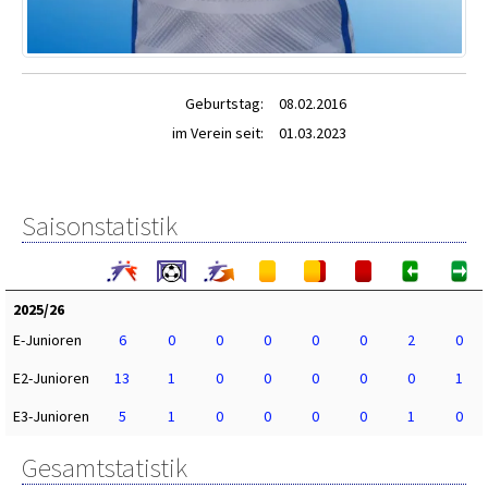
Geburtstag:
08.02.2016
im Verein seit:
01.03.2023
Saisonstatistik
2025/26
E-Junioren
6
0
0
0
0
0
2
0
E2-Junioren
13
1
0
0
0
0
0
1
E3-Junioren
5
1
0
0
0
0
1
0
Gesamtstatistik