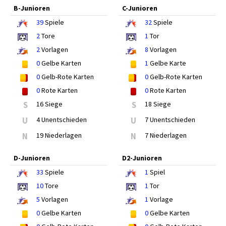
B-Junioren
C-Junioren
39
Spiele
32
Spiele
2
Tore
1
Tor
2
Vorlagen
8
Vorlagen
0
Gelbe Karten
1
Gelbe Karte
0
Gelb-Rote Karten
0
Gelb-Rote Karten
0
Rote Karten
0
Rote Karten
S
16 Siege
S
18 Siege
U
4 Unentschieden
U
7 Unentschieden
N
19 Niederlagen
N
7 Niederlagen
D-Junioren
D2-Junioren
33
Spiele
1
Spiel
10
Tore
1
Tor
5
Vorlagen
1
Vorlage
0
Gelbe Karten
0
Gelbe Karten