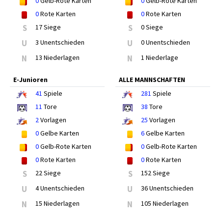
0
Gelb-Rote Karten
0
Gelb-Rote Karten
0
Rote Karten
0
Rote Karten
S
17 Siege
S
0 Siege
U
3 Unentschieden
U
0 Unentschieden
N
13 Niederlagen
N
1 Niederlage
E-Junioren
ALLE MANNSCHAFTEN
41
Spiele
281
Spiele
11
Tore
38
Tore
2
Vorlagen
25
Vorlagen
0
Gelbe Karten
6
Gelbe Karten
0
Gelb-Rote Karten
0
Gelb-Rote Karten
0
Rote Karten
0
Rote Karten
S
22 Siege
S
152 Siege
U
4 Unentschieden
U
36 Unentschieden
N
15 Niederlagen
N
105 Niederlagen