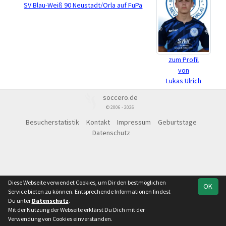
SV Blau-Weiß 90 Neustadt/Orla auf FuPa
zum Profil
von
Lukas Ulrich
soccero.de
© 2006 - 2026
Besucherstatistik
Kontakt
Impressum
Geburtstage
Datenschutz
Diese Webseite verwendet Cookies, um Dir den bestmöglichen
OK
Service bieten zu können. Entsprechende Informationen findest
Du unter
Datenschutz
.
Mit der Nutzung der Webseite erklärst Du Dich mit der
Verwendung von Cookies einverstanden.