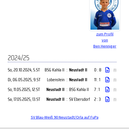
zum Profil
von
Ben Henniger
2024/25
So, 20.10.2024
, 5.ST
BSG Kahla II
:
Neustadt II
0 : 8
(1)
Di, 06.05.2025
, 9.ST
Lobenstein
:
Neustadt II
11 : 1
(1)
So, 11.05.2025
, 12.ST
Neustadt II
:
BSG Kahla II
7 : 1
(1)
Sa, 17.05.2025
, 13.ST
Neustadt II
:
SV Ebersdorf
2 : 3
(1)
SV Blau-Weiß 90 Neustadt/Orla auf FuPa