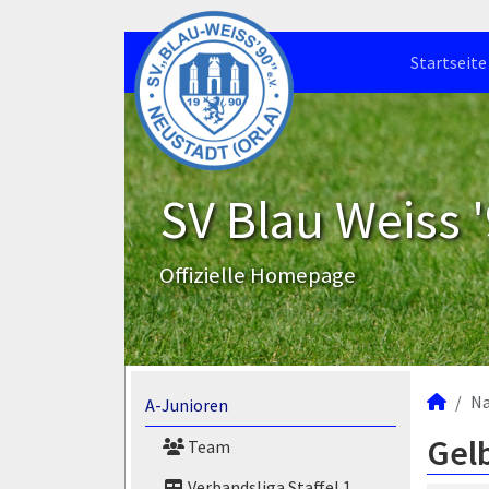
Startseite
SV Blau Weiss '
Offizielle Homepage
N
A-Junioren
Gelb
Team
Verbandsliga Staffel 1