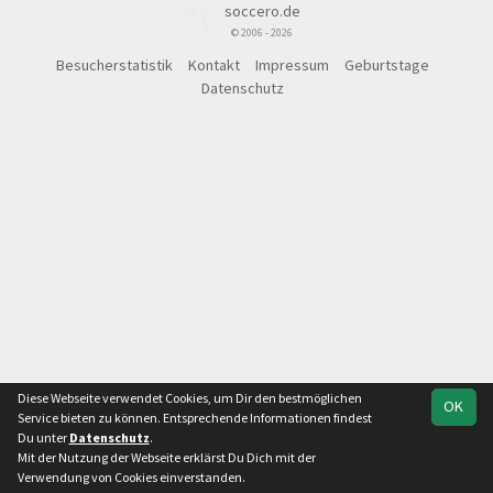
soccero.de
© 2006 - 2026
Besucherstatistik
Kontakt
Impressum
Geburtstage
Datenschutz
Diese Webseite verwendet Cookies, um Dir den bestmöglichen
OK
Service bieten zu können. Entsprechende Informationen findest
Du unter
Datenschutz
.
Mit der Nutzung der Webseite erklärst Du Dich mit der
Verwendung von Cookies einverstanden.