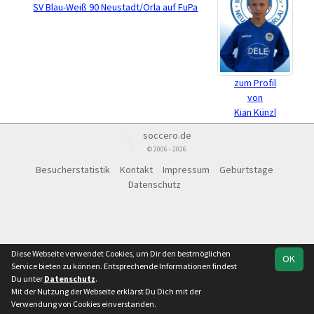
SV Blau-Weiß 90 Neustadt/Orla auf FuPa
zum Profil
von
Kian Künzl
soccero.de
© 2006 - 2026
Besucherstatistik
Kontakt
Impressum
Geburtstage
Datenschutz
Diese Webseite verwendet Cookies, um Dir den bestmöglichen
OK
Service bieten zu können. Entsprechende Informationen findest
Du unter
Datenschutz
.
Mit der Nutzung der Webseite erklärst Du Dich mit der
Verwendung von Cookies einverstanden.