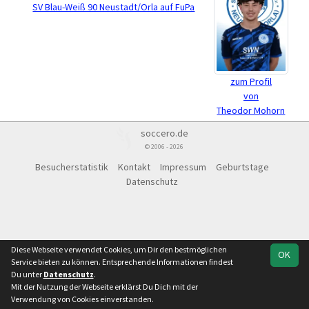
SV Blau-Weiß 90 Neustadt/Orla auf FuPa
zum Profil
von
Theodor Mohorn
soccero.de
© 2006 - 2026
Besucherstatistik
Kontakt
Impressum
Geburtstage
Datenschutz
Diese Webseite verwendet Cookies, um Dir den bestmöglichen
OK
Service bieten zu können. Entsprechende Informationen findest
Du unter
Datenschutz
.
Mit der Nutzung der Webseite erklärst Du Dich mit der
Verwendung von Cookies einverstanden.