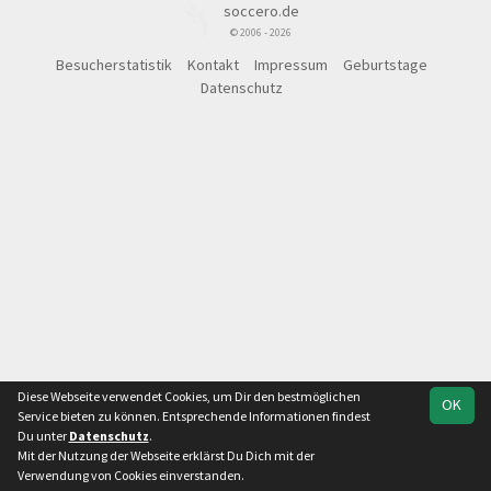
soccero.de
© 2006 - 2026
Besucherstatistik
Kontakt
Impressum
Geburtstage
Datenschutz
Diese Webseite verwendet Cookies, um Dir den bestmöglichen
OK
Service bieten zu können. Entsprechende Informationen findest
Du unter
Datenschutz
.
Mit der Nutzung der Webseite erklärst Du Dich mit der
Verwendung von Cookies einverstanden.