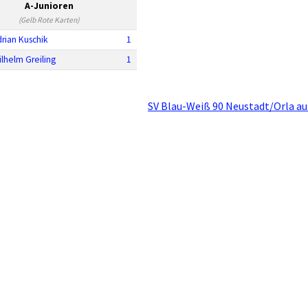
A-Junioren
(Gelb Rote Karten)
rian Kuschik
1
lhelm Greiling
1
SV Blau-Weiß 90 Neustadt/Orla au