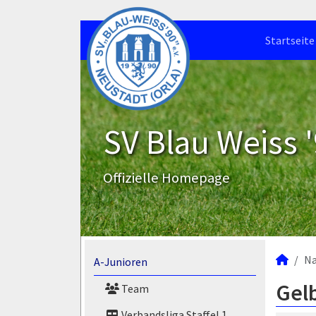
Startseite
SV Blau Weiss '
Offizielle Homepage
N
A-Junioren
Gelb
Team
Verbandsliga Staffel 1